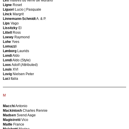
Les
maîtres du verre de Murano
G.C.M.E.
Ligne
Roset
D
Gabbianelli
Liguori
Lucio | Pasquale
Gabriella
Linck
Margrit
Binazzi
Design
Linnemann-Schmidt
A. & P.
Gabriella
suisse
Lips
Vago
Crespi
Deuber
Lissitzky
El
Gaetano
Christian
Littell
Ross
Pesce
Didone
Loewy
Raymond
Galfetti
Ezio
Lohe
Yves
Galleria
Dilieto
Lomazzi
Mobili
Matteo
Lønborg
Laurids
d'Arte
Dior
Londi
Aldo
Gambone
Christian
Londi
Aldo (Style)
Gardelle
Ditzel
Loos
Adolf (Attributed)
Michel
Nana
Louis
XVI
Gavina
(Style)
Lovig
Nielsen Peter
GCME
Diulgheroff
Luci
Italia
Gerace
Nikolay
Germa
(Style)
German
Dixon
Production
Tom
M
Getama
Dolza
Ghianda
Francesco
Macchi
Antonio
Gilardi
Drocco
Mackintosh
Charles Rennie
Gilardi
Guido
Madsen
Svend Aage
&
Ducaroy
Magistretti
Vico
Barzaghi
Michel
Maille
France
Gilardi
Due
Malabotti
Marina