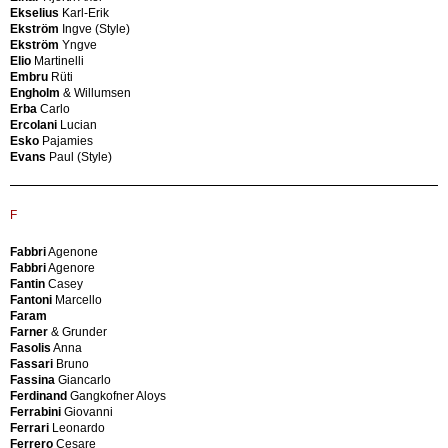
Liguori
(Style)
Ekselius
Karl-Erik
Vietri
Buffet
Ekström
Ingve (Style)
Chabrieres
Michel
Ekström
Yngve
&
Burchiellaro
Elio
Martinelli
Co.
Lorenzo
Embru
Rüti
Chandigarh
Burkart
Engholm
& Willumsen
Charles
Adolf
Erba
Carlo
Keller
Burkhart
Ercolani
Lucian
lamps
Butler
Esko
Pajamies
Chesterfield
Frances
Evans
Paul (Style)
Chiavari
Buzzi
Chinese
Franco
production
F
Christensen
&
C
Larsen
Fabbri
Agenone
Christian
Fabbri
Agenore
C.
Deuber
Fantin
Casey
A.
Christian
Fantoni
Marcello
G.
Dior
Faram
CA
Christian
Farner
& Grunder
Caccia
Holtzapfel
Fasolis
Anna
Dominioni
KG
Fassari
Bruno
Luigi
Christian
Fassina
Giancarlo
Cadovius
Holzäpfel
Ferdinand
Gangkofner Aloys
Poul
Cidue
Ferrabini
Giovanni
Calder
Cinova
Ferrari
Leonardo
Alexander
Clarens
Ferrero
Cesare