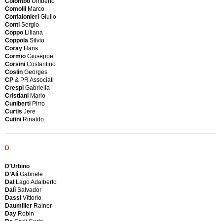
Colombo
Umberto
Biny
Mobelwaerk
Comolli
Marco
Jacques
Brande
Confalonieri
Giulio
Biondi
Møbelindustri
Conti
Sergio
BKW
Brazilian
Coppo
Liliana
Blin
Production
Coppola
Silvio
Jacques
Brionvega
Coray
Hans
Blumer
British
Cormio
Giuseppe
Riccardo
Production
Corsini
Costantino
Bocola
Brugnoli
Coslin
Georges
Francesco
Mobili
CP
& PR Associati
Boeri
Bruno
Crespi
Gabriella
Cini
Longoni
Cristiani
Mario
Boesen
Atelier
Cuniberti
Pirro
Viggo
d’Arredamento
Curtis
Jere
Bogni
Bucci
Cutini
Rinaldo
Tina
BuR
Bonacina
Bünte
Mario
und
Bonderup
Remmler
D
&
Burchiellaro
Thorup
Burkart
D'Urbino
Bonet
Burkhart
D’Alì
Gabriele
Antonio
Handarbeit
Dal
Lago Adalberto
Bonetto
Dalì
Salvador
Rodolfo
Dassi
Vittorio
Bonfanti
Daumiller
Rainer
C
Renata
Day
Robin
Borsani