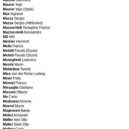
Einar
Maurer
Ingo
Hjorth
Maurer
Ingo (Style)
H.
Axel
Max
Ingrand
Herger
Ekselius
Mazza
Sergio
AG
Karl-
Mazza
Sergio (Attributed)
Möbelwerkstätte
Erik
Mazzuchelli
Tartaglino Franco
H.
Ekström
Mazzucotelli
Alessandro
Locher
Ingve
MD
MN
Berne
(Style)
Meister
Heinrich
Habitat
Ekström
Mello
Franco
Hagenauer
Yngve
Melotti
Fausto (École)
Hand-
Elio
Melotti
Fausto (Scool)
hammered
Martinelli
Meneghetti
Lodovico
Harvey
Embru
Mesini
Mario
Guzzini
Rüti
Middelboe
Svend
Hedensted
Engholm
Mies
van der Rohe Ludwig
Mobelfabrik
&
Minet
Frida
Heinrich
Willumsen
Mirenzi
Franco
Murmann
Erba
Missaglia
Gaetano
Helo
Carlo
Missoni
Ottavio
Leuchten
Ercolani
Mo
Carlo
Henry
Lucian
Modonesi
Aimone
Gabriel
Esko
Moerel
Marre
Herman
Pajamies
Mogensen
Børge
Miller
Evans
Moleri
Armando
Hermès
Paul
Møller
Niel Otto
Herta
(Style)
Møller
Niels Otto
Baller
Mollino
Carlo