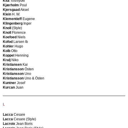
Kita
Toshiyuki
France
à)
Kjærholm
Poul
France
De
Kjersgaad
Aksel
&
Carli
Klein
H. W.
Son
Carlo
Klementieff
Eugene
Francesconi
(Style)
Klingenberg
Inger
Fratelli
De
Knoll
(Style)
Arnaboldi
Lucchi
Knoll
Florence
Fratelli
Michele
Koefoed
Niels
Brambilla
De
Kofod
Larsen Ib
Fratelli
Marco
Kohler
Hugo
Longhi
De
Kolb
Otto
Fratelli
Martini
Koppel
Henning
Marchi
Piero
Kralj
Niko
Fratelli
De
Kristiansen
Kai
Marelli
Pas
Kristiansson
Östen
Fratelli
De
Kristiansson
Uno
Proserpio
Poli
Kristiansson
Uno & Östen
Arredi
Paolo
Kuntner
Josef
Fratelli
De
Kurcan
Juan
Reguitti
Poli
Fratelli
Paolo
Rizzi
(Attributed)
Fratelli
De
L
Saporiti
Sanctis
Fredericia
De
Lacca
Cesare
Stolefabrik
Sede
Lacca
Cesare (Style)
Frem
Debièrp
Lacroix
Jean Boris
Rojle
R.