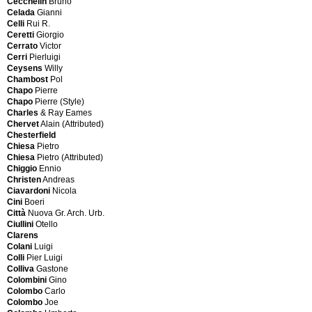
Cecchelin
Bruno
Classic
Berber
Celada
Gianni
Design
Production
Celli
Rui R.
Beretta
Bernini
Ceretti
Giorgio
Roberto
Berthold
Cerrato
Victor
Berger
Kahn
Cerri
Pierluigi
Ueli
Bertoncello
Ceysens
Willy
Berger
BF
Chambost
Pol
Ueli
Plastic
Chapo
Pierre
(Style)
Bigla
Chapo
Pierre (Style)
Berthold
Bilumen
Charles
& Ray Eames
Müller
Bitossi
Chervet
Alain (Attributed)
Bertoia
BKW
Chesterfield
Harry
Boa
Chiesa
Pietro
Bertoncini
Boda
Chiesa
Pietro (Attributed)
Luciano
Bodafors
Chiggio
Ennio
Bertozzi
Bodum
Christen
Andreas
Mario
Bonacina
Ciavardoni
Nicola
Bettonica
Bonacina
Cini
Boeri
Franco
(Style)
Città
Nuova Gr. Arch. Urb.
Bianconi
Bonetto
Ciullini
Otello
Fulvio
Bosa
Clarens
Bill
Bottega
Colani
Luigi
Max
Gadda
Colli
Pier Luigi
Bill
Boule
Colliva
Gastone
Max
Tribe
Colombini
Gino
(Style)
Bragalini
Colombo
Carlo
Binazzi
Bramin
Colombo
Joe
Gabriella
Bramminge