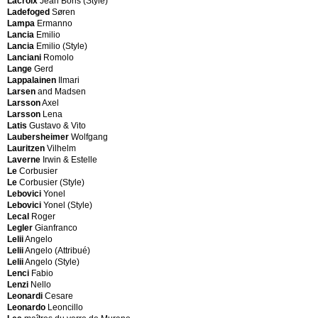
Lacroix
Jean Boris (Style)
French
Dell
Ladefoged
Søren
French
Christian
Lampa
Ermanno
Manufacturing
Dell
Lancia
Emilio
French
Christian
Lancia
Emilio (Style)
Productiob
(Attributed)
Lanciani
Romolo
French
Dell
Lange
Gerd
Production
Christian
Lappalainen
Ilmari
Frick
(Style)
Larsen
and Madsen
Friesland
Delo
Larsson
Axel
Frigerio
Derossi
Larsson
Lena
Frigerio
Pietro
Latis
Gustavo & Vito
Mobili
Desanta
Laubersheimer
Wolfgang
Fristho
Simon
Lauritzen
Vilhelm
Fristho
Descalzi
Laverne
Irwin & Estelle
Franeker
Gaetano
Le
Corbusier
Fritz
Design
Le
Corbusier (Style)
Hansen
allemand
Lebovici
Yonel
FTB
Design
Lebovici
Yonel (Style)
Murano
français
Lecal
Roger
FVK
Legler
Gianfranco
ErzGebirgischVolksKunst
Lelii
Angelo
Lelii
Angelo (Attribué)
P
Lelii
Angelo (Style)
G
Lenci
Fabio
Design
Lenzi
Nello
italien
Leonardi
Cesare
G.
Leonardo
Leoncillo
Mazzotti