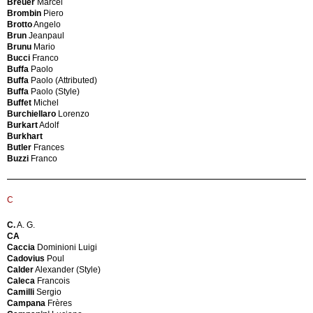
Breuer
Marcel
Ercole
Werke
Brombin
Piero
Bartoli
Azucena
Brotto
Angelo
Carlo
Azucena
Brun
Jeanpaul
Bartoncello
(Style)
Brunu
Mario
|
Bucci
Franco
Schiavon
Buffa
Paolo
Baruch
Buffa
Paolo (Attributed)
B
Marion
Buffa
Paolo (Style)
Bassoli
Buffet
Michel
Renato
B
Burchiellaro
Lorenzo
Baughman
&
Burkart
Adolf
Milo
J
Burkhart
(Attributed)
B-
Butler
Frances
BBPR
Sign
Buzzi
Franco
(Style)
B.
BBPR
G.
Studio
Giudici
BBPR
Locarno
C
Studio
B.B.
(Attribué)
Genova
C.
A. G.
BBPR
B.D.
CA
Studio
Barcelona
Caccia
Dominioni Luigi
(Style)
B&B
Cadovius
Poul
Becchi
Baccarat
Calder
Alexander (Style)
Alessandro
Bacci
Caleca
Francois
Becker
BAG
Camilli
Sergio
Dorothee
Turgi
Campana
Frères
Beckmann
Bag