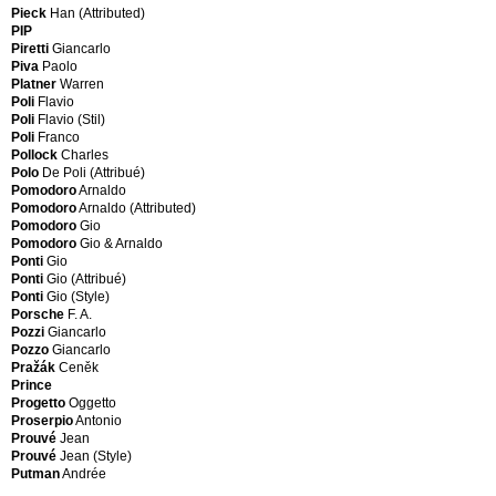
Ignazio
Pieck
Han (Attributed)
Kandem
(Attribué)
PIP
(Style)
Gardella
Piretti
Giancarlo
Kandya
Ignazio
Piva
Paolo
Karl
(Style)
Platner
Warren
Andersson
Gardelle
Poli
Flavio
&
Michel
Poli
Flavio (Stil)
Sons
Gatta
Poli
Franco
Karl
Bruno
Pollock
Charles
Mathsson
Gatti
Polo
De Poli (Attribué)
Kartell
Piero
Pomodoro
Arnaldo
Keramikfabrik
Gennari
Pomodoro
Arnaldo (Attributed)
Elsterwerda
Veruska
Pomodoro
Gio
Knoll
Georget
Pomodoro
Gio & Arnaldo
International
Gerli
Ponti
Gio
Knoll
Eugenio
Ponti
Gio (Attribué)
International
Ghersi
Ponti
Gio (Style)
(Style)
Umberto
Porsche
F. A.
Kold
Giani
Pozzi
Giancarlo
Christensen
Gibelli
Pozzo
Giancarlo
Kosta
Giuseppe
Pražák
Ceněk
Kosta
Gigante
Prince
Boda
Gian
Progetto
Oggetto
Krösselbach
Nicola
Proserpio
Antonio
Krupp
Gilardi
Prouvé
Jean
Kurt
Gilardi
Prouvé
Jean (Style)
Thut
Piero
Putman
Andrée
Gillon