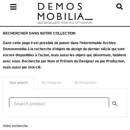
Skip
to
content
Primary
RECHERCHER DANS NOTRE COLLECTION
Navigation
Menu
Dans cette page il est possible de puiser dans l’interminable Archive
Demosmonilia à la recherche d’objets de design du dernier siècle qui sont
encore disponibles à l’achat, mais aussi les objets qui, désormais, habitent
avec vous. Recherche par Nom et Prénom du Designer ou par Production,
mais aussi par mot-clé.
Your search
By Designer
By Production
Votre recherche
S
3