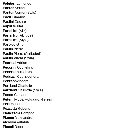
Dervall
Frigerio
Palutari
Edmundo
Jemma
Giovanni
Panton
Verner
Jeppesen
Frigerio
Panton
Verner (Style)
Jie
Luciano
Paoli
Edoardo
Gantofta
Fronzoni
Paolini
Cesare
JOC
A.
Papst
Walter
JOC
G.
Parisi
Ico (Attr.)
Möbler
Fukuoh
Parisi
Ico (Attribué)
Johannes
Hirozi
Parisi
Ico (Style)
Hansen
Paroldo
Gino
John
Paulin
Pierre
Stuart
Paulin
Pierre (Attributed)
G
Inc.
Paulin
Pierre (Style)
Johnson
Pearsall
Adrian
Bros
G.C.M.E.
Pecorini
Guglielmo
Junghans
Gabetti
Pedersen
Thomas
Jürg
&
Peduzzi
Riva Eleonora
Bally
Isola
Pehrson
Anders
Zürich
Gabetti
Perriand
Charlotte
JVC
Roberto
Perriand
Charlotte (Style)
Gabriel
Pesce
Gaetano
Henry
Peter
Hvidt & Mölgaard Nielsen
Gallinaro
K
Petti
Sandro
Gambone
Pezzetta
Roberto
Guido
Pianezzola
Pompeo
Kalmar
Gardella
Pianon
Alessandro
Atelier
Ignazio
Picasso
Paloma
Kalmar
Gardella
Piccoli
Bobo
Inc.