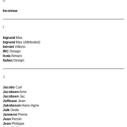
U
F.
Confalonieri
Santi
Giulio
Faarup
Inconnue
Conti
Mobelfabrik
Sergio
Faenza
Coppo
Fantoni
Liliana
I
Faram
Coppola
Farstrup
Silvio
Ingrand
Max
Møbelfabrik
Coray
Ingrand
Max (Attributed)
Farstrup
Hans
Introini
Vittorio
Møbler
Cormio
IRC
Design
Fasem
Giuseppe
Isola
Aimaro
Fassari
Corsini
Italian
Design
Bruno
Costantino
Feal
Coslin
Fehlbaum
Georges
Ferbedo
CP
J
Ferri
&
Fiam
PR
Jacobs
Carl
Italia
Associati
Jacobsen
Arne
Fiarm
Crespi
Jacobsen
Jac
Figli
Gabriella
Jaffeaux
Jean
Amedeo
Cristiani
Jakobsson
Hans-Agne
Cassina
Mario
Jalk
Grete
Flos
Cuniberti
Janneret
Pierre
Flou
Pirro
Jean
Perzel
Fodder
Curtis
Jean
Philippe
Cabinet
Jere