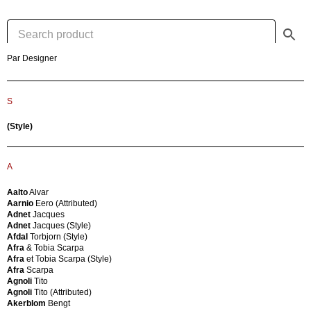
(Style)
3V
Arredamenti
Italia
Par Designer
A
A
Aalto
Alvar
S
Aarnio
AB
Eero
Ellysett
(Style)
(Attributed)
AB
Adnet
Sweden
Jacques
Abita
Adnet
AG
A
Jacques
Acerbis
(Style)
Int.
Aalto
Alvar
Afdal
Acerbis
Aarnio
Eero (Attributed)
Torbjorn
Masonite
Adnet
Jacques
(Style)
AEG
Adnet
Jacques (Style)
Afra
Aerozon
Afdal
Torbjorn (Style)
&
Agliana
Afra
& Tobia Scarpa
Tobia
Italy
Afra
et Tobia Scarpa (Style)
Scarpa
Airbone
Afra
Scarpa
Afra
Akari
Agnoli
Tito
et
Akerblom
Agnoli
Tito (Attributed)
Tobia
Chair
Akerblom
Bengt
Scarpa
Albisola