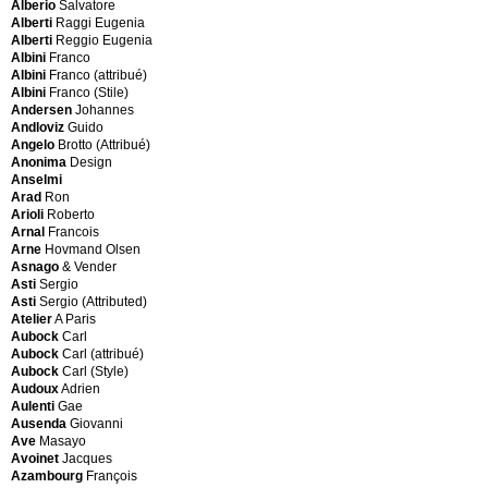
Alberio
Salvatore
(Style)
Albisola
Alberti
Raggi Eugenia
Afra
Capo
Alberti
Reggio Eugenia
Scarpa
Alcyone
Albini
Franco
Agnoli
Aldo
Albini
Franco (attribué)
Tito
Tura
Albini
Franco (Stile)
Agnoli
Aleph
Andersen
Johannes
Tito
for
Andloviz
Guido
(Attributed)
Driade
Angelo
Brotto (Attribué)
Akerblom
Alessi
Anonima
Design
Bengt
Alessi
Anselmi
Alberio
D'Après
Arad
Ron
Salvatore
Alessio
Arioli
Roberto
Alberti
Tasca
Arnal
Francois
Raggi
Alias
Arne
Hovmand Olsen
Eugenia
Alias
Asnago
& Vender
Alberti
Limited
Asti
Sergio
Reggio
Allibert
Asti
Sergio (Attributed)
Eugenia
Alumag
Atelier
A Paris
Albini
Ama
Aubock
Carl
Franco
Elastik
Aubock
Carl (attribué)
Albini
Amba
Aubock
Carl (Style)
Franco
American
Audoux
Adrien
(attribué)
production
Aulenti
Gae
Albini
Amini
Ausenda
Giovanni
Franco
Amini
Ave
Masayo
(Stile)
Carpets
Avoinet
Jacques
Andersen
Anatolia
Azambourg
François
Johannes
Karapinar