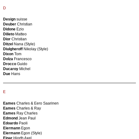
e
Brancusi
D
Giardino
(Style)
Casagrande
Brandt
Case
Marianne
Design
suisse
e
(Style)
Deuber
Christian
Giardini
Branzi
Didone
Ezio
Case
Andrea
Dilieto
Matteo
e
Brazzoli
Dior
Christian
Giardino
Sergio
Ditzel
Nana (Style)
Cassina
Breuer
Diulgheroff
Nikolay (Style)
Cassina
Marcel
Dixon
Tom
I
Brombin
Dolza
Francesco
Maestri
Piero
Drocco
Guido
Castelli
Brotto
Ducaroy
Michel
Cenedese
Angelo
Due
Hans
Vetri
Brun
Ceněk
Jeanpaul
Pražák
Brunu
E
Ceramiche
Mario
Arcore
Bucci
Ceramiche
Franco
Eames
Charles & Eero Saarinen
Artistiche
Buffa
Eames
Charles & Ray
Astro
Paolo
Eames
Ray Charles
Ceramiche
Buffa
Edmond
Jean Paul
Campionesi
Paolo
Edoardo
Paoli
Ceramiche
(Attributed)
Eiermann
Egon
Laveno
Buffa
Eiermann
Egon (Style)
Ceramiche
Paolo
Einar
Hjorth Axel