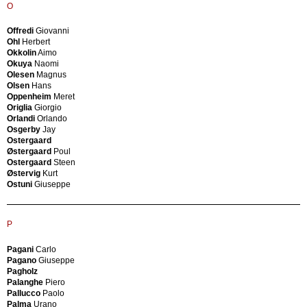
Wood
Piero
O
Art
Foster
Industria
Norman
Offredi
Giovanni
Brasileira
Frank
Ohl
Herbert
Italy
Josef
Okkolin
Aimo
Frank
Okuya
Naomi
Josef
Olesen
Magnus
(Attributed)
J
Olsen
Hans
Frankl
Oppenheim
Meret
Paul
Origlia
Giorgio
J.
(Style)
Orlandi
Orlando
Luber
Frattini
Osgerby
Jay
AG
Frattini
Ostergaard
J.L.
Gianfranco
Østergaard
Poul
Møllers
Frattini
Ostergaard
Steen
Jacques
Gianfranco
Østervig
Kurt
Blin
(Attribuée)
Ostuni
Giuseppe
Jaeger
Freeman
Le
Philip
Coultre
Freimond
Japanese
André-
P
Production
Louis
Jason
Freyer
Pagani
Carlo
Møbler
Martin
Pagano
Giuseppe
Jean
Freymond
Pagholz
Derval
Andrée
Palanghe
Piero
Vallauris
Fribytter
Pallucco
Paolo
Jean
Ake
Palma
Urano