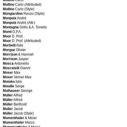
HEXA
Mollino
Carlo (Attributed)
High
F
Mollino
Carlo (Style)
Society
Mongiardino
Renzo (Style)
Hille
Monpoix
André
Fabbri
HOB
Monpoix
André (Attr.)
Agenone
Holm
Montagna
Grillo & A. Tonello
Fabbri
Sørensen
Monti
G.P.A.
Agenore
&
Moor
D. Prof.
Fantin
Co.
Moor
D. Prof. (Attributed)
Casey
Holmegaard
Morbelli
Aldo
Fantoni
Home
Morgue
Olivier
Marcello
Home
Morrison
& Hannah
Faram
Torino
Morrison
Jasper
Farner
Horgen
Mosca
Antonello
&
Glarus
Moscatelli
Gianni
Grunder
Horgenglarus
Moser
Max
Fasolis
Hornslet
Moser
Verner Max
Anna
denmark
Motoko
Ishii
Fassari
HR
Mouille
Serge
Bruno
Hugo
Mulhauser
George
Fassina
Kohler
Müller
Alfred
Giancarlo
Müller
Alfred
Ferdinand
Müller
Berthold
Gangkofner
I
Muller
Jacob
Aloys
Müller
Jacob (Style)
Ferrabini
Mumenthaler
& Meier
Ibis
Giovanni
Mumenthaler
Marco
ICF
Ferrari
Mummenthaler
& Meier