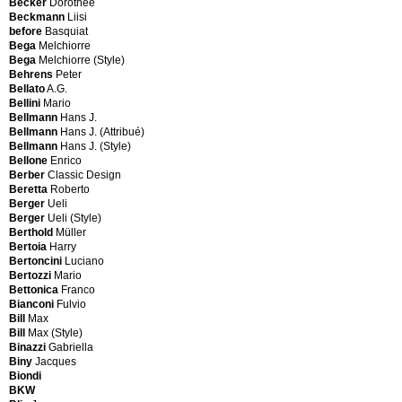
Becker
Dorothee
Aubock
Film
Beckmann
Liisi
Carl
Ariberto
before
Basquiat
Aubock
Colombo
Bega
Melchiorre
Carl
Arkana
Bega
Melchiorre (Style)
(attribué)
Arlus
Behrens
Peter
Aubock
Arredoluce
Bellato
A.G.
Carl
Arredoluce
Bellini
Mario
(Style)
(Attributed)
Bellmann
Hans J.
Audoux
Arredoluce
Bellmann
Hans J. (Attribué)
Adrien
(Style)
Bellmann
Hans J. (Style)
Aulenti
Arredolux
Bellone
Enrico
Gae
Arrighi
Berber
Classic Design
Ausenda
Serafino
Beretta
Roberto
Giovanni
Cantù
Berger
Ueli
Ave
Arte
Berger
Ueli (Style)
Masayo
Domus
Berthold
Müller
Avoinet
Torino
Bertoia
Harry
Jacques
Artek
Bertoncini
Luciano
Azambourg
Artek
Bertozzi
Mario
François
(Style)
Bettonica
Franco
Arteluce
Bianconi
Fulvio
Arteluce
Bill
Max
(Style)
Bill
Max (Style)
B
Artemide
Binazzi
Gabriella
Artifort
Biny
Jacques
Baccarat
Asbjorn
Biondi
Bally
Möbler
BKW
Jurg
Asko