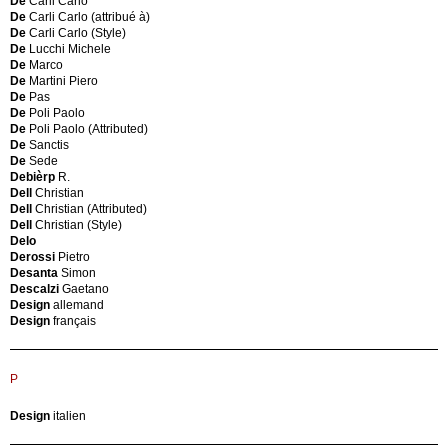
De
Carli Carlo
C
Osvaldo
De
Carli Carlo (attribué à)
Fillot
Borsani
De
Carli Carlo (Style)
Frapee
Osvaldo
De
Lucchi Michele
C.
(Attribué)
De
Marco
Goni
Borsani
De
Martini Piero
C.A.S.
Osvaldo
De
Pas
Vietri
(Style)
De
Poli Paolo
C&B
Bosse
De
Poli Paolo (Attributed)
Cado
Walter
De
Sanctis
Cama
Botta
De
Sede
Campanino
Enrico
Debièrp
R.
Candle
Botta
Dell
Christian
Candle
Mario
Dell
Christian (Attributed)
Milano
Boule
Dell
Christian (Style)
Cannilla
Tribe
Delo
Franco
Boyer
Derossi
Pietro
Cantù
Michel
Desanta
Simon
Cappellini
Boyer
Descalzi
Gaetano
Carl
Michel
Design
allemand
Aubock
(Style)
Design
français
Carl
Bozzi
Hansen
Augusto
&
Braakman
Son
P
Cees
Carpet
Bracegirdle
mod.
Arthur
Design
italien
Amini
Bragalini
Casa
Angelo