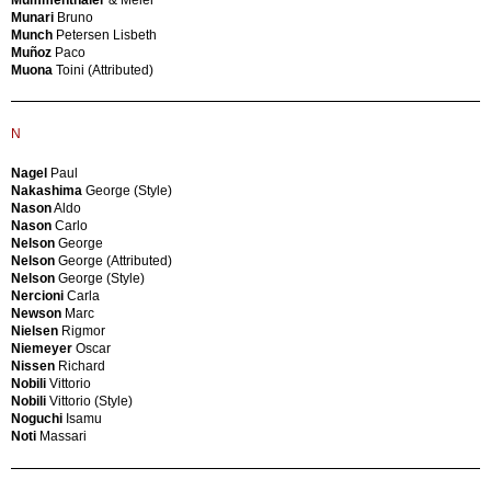
ICF
Leonardo
Munari
Bruno
/
Ferrero
Munch
Petersen Lisbeth
Licensed
Cesare
Muñoz
Paco
by
Ferri
Muona
Toini (Attributed)
Herman
Finzi
Miller
Arrigo
Ideal
(attribué)
Idealheim
Fletcher
N
Il
Alan
Sestante
Florence
Nagel
Paul
IMB
Knoll
Nakashima
George (Style)
India
Fontana
Nason
Aldo
Neota
Lucio
Nason
Carlo
Ingo
Fontana
Nelson
George
Maurer
Lucio
Nelson
George (Attributed)
Integra
(École)
Nelson
George (Style)
IPE
Fontana
Nercioni
Carla
Irving
Lucio
Newson
Marc
Harper
(École)
Nielsen
Rigmor
ISA
Forcolini
Niemeyer
Oscar
ISA
Carlo
Nissen
Richard
(style)
Förderer
Nobili
Vittorio
Istituto
Walter
Nobili
Vittorio (Style)
d'Arte
Maria
Noguchi
Isamu
Isernia
Forlani
Noti
Massari
Italian
Marisa
Production
Fornasetti
Italma
Fornasetti