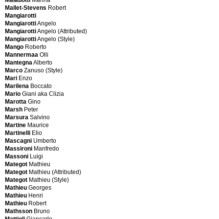
e
Hans
Mallet-Stevens
Robert
C.
Mangiarotti
Giovannetti
Mangiarotti
Angelo
Giovanni
Mangiarotti
Angelo (Attributed)
E
Ferrabini
Mangiarotti
Angelo (Style)
Gisberger
Mango
Roberto
Eames
Giussano
Mannermaa
Olli
Charles
GMA
Mantegna
Alberto
&
Galleria
Marco
Zanuso (Style)
Eero
Mobili
Mari
Enzo
Saarinen
d'Arte
Marilena
Boccato
Eames
Cantù
Mario
Giani aka Clizia
Charles
Goldkant
Marotta
Gino
&
Leuchten
Marsh
Peter
Ray
Good
Marsura
Salvino
Eames
Form
Martine
Maurice
Ray
Greco
Martinelli
Elio
Charles
Illuminazione
Mascagni
Umberto
Edmond
Grundig
Massironi
Manfredo
Jean
Gruppo
Massoni
Luigi
Paul
Alchimia
Mategot
Mathieu
Edoardo
Gufram
Mategot
Mathieu (Attributed)
Paoli
Guzzini
Mategot
Mathieu (Style)
Eiermann
Guzzini
Mathieu
Georges
Egon
(Style)
Mathieu
Henri
Eiermann
Mathieu
Robert
Egon
Mathsson
Bruno
(Style)
H
Mattioli
Giancarlo