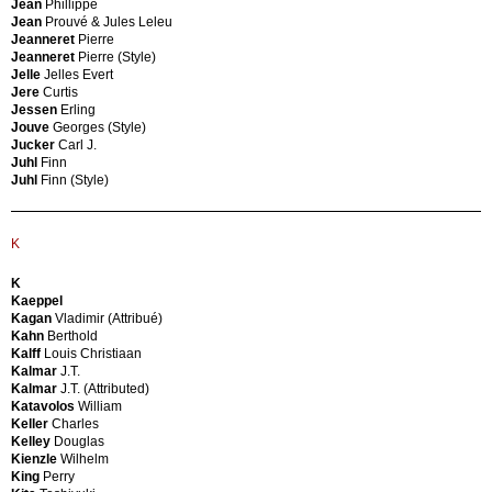
Jean
Phillippe
Maker
Cutini
Jean
Prouvé & Jules Leleu
Fog
Rinaldo
Jeanneret
Pierre
&
Jeanneret
Pierre (Style)
Morup
Jelle
Jelles Evert
Fog
Jere
Curtis
D
&
Jessen
Erling
Morup
Jouve
Georges (Style)
Royal
D'Urbino
Jucker
Carl J.
Copenhagen
D’Alì
Juhl
Finn
Fonderia
Gabriele
Juhl
Finn (Style)
Figline
Dal
Val
Lago
d'Arno
Adalberto
Fontana
Dalì
K
Arte
Salvador
Fontana
Dassi
K
Arte
Vittorio
Kaeppel
(Attributed)
Daumiller
Kagan
Vladimir (Attribué)
Fontana
Rainer
Kahn
Berthold
Arte
Day
Kalff
Louis Christiaan
(Style)
Robin
Kalmar
J.T.
Forma-
De
Kalmar
J.T. (Attributed)
Luce
Carli
Katavolos
William
Formanova
Carlo
Keller
Charles
Fornasetti
De
Kelley
Douglas
Fornasetti
Carli
Kienzle
Wilhelm
Milano
Carlo
King
Perry
Framar
(attribué