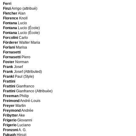
(Style)
Colliati
Ferri
Caleca
Colombo
Finzi
Arrigo (attribué)
Francois
Comfort
Fletcher
Alan
Camilli
Contura
Florence
Knoll
Sergio
Copeland
Fontana
Lucio
Campana
&
Fontana
Lucio (École)
Frères
Garrett
Fontana
Lucio (École)
Campanini
Cor
Forcolini
Carlo
Luciano
Coronell
Förderer
Walter Maria
Campi
Electro
Forlani
Marisa
Antonia
Cristal
Fornasetti
Campi
Art
Fornasetti
Piero
Antonia
Curtis
Foster
Norman
(Style)
Jere
Frank
Josef
Campo
Frank
Josef (Attributed)
Franco
Frankl
Paul (Style)
Cannilla
Frattini
D
Franco
Frattini
Gianfranco
Cappellini
Frattini
Gianfranco (Attribuée)
D'Agostino
Giulio
Freeman
Philip
di
Capron
Freimond
André-Louis
Salerno
Roger
Freyer
Martin
Dalca
Capron
Freymond
Andrée
Danese
Roger
Fribytter
Ake
Danex
(Style)
Frigerio
Giovanni
Danish
Cardin
Frigerio
Luciano
Production
Pierre
Fronzoni
A. G.
Darro
Carlo
Fukuoh
Hirozi