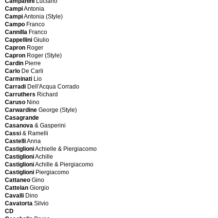
Campanini
Luciano
Liisi
Turgi
Campi
Antonia
before
(Attributed)
Campi
Antonia (Style)
Basquiat
Baish
Campo
Franco
Bega
Baltensweiler
Cannilla
Franco
Melchiorre
Baltensweiler
Cappellini
Giulio
Bega
(Attributed)
Capron
Roger
Melchiorre
Bang
Capron
Roger (Style)
(Style)
&
Cardin
Pierre
Behrens
Olufsen
Carlo
De Carli
Peter
Barbini
Carminati
Lio
Bellato
Barovier
Carradi
Dell'Acqua Corrado
A.G.
Barovier
Carruthers
Richard
Bellini
&
Caruso
Nino
Mario
Toso
Carwardine
George (Style)
Bellmann
Barovier
Casagrande
Hans
e
Casanova
& Gasperini
J.
Toso
Cassi
& Ramelli
Bellmann
Bartoncello
Castelli
Anna
Hans
|
Castiglioni
Achielle & Piergiacomo
J.
Schiavon
Castiglioni
Achille
(Attribué)
Bava
Castiglioni
Achille & Piergiacomo
Bellmann
Bavaria
Castiglioni
Piergiacomo
Hans
Bellato
Cattaneo
Gino
J.
Belmag
Cattelan
Giorgio
(Style)
Zürich
Cavalli
Dino
Bellone
Belux
Cavatorta
Silvio
Enrico
Berber
CD
Berber
carpets