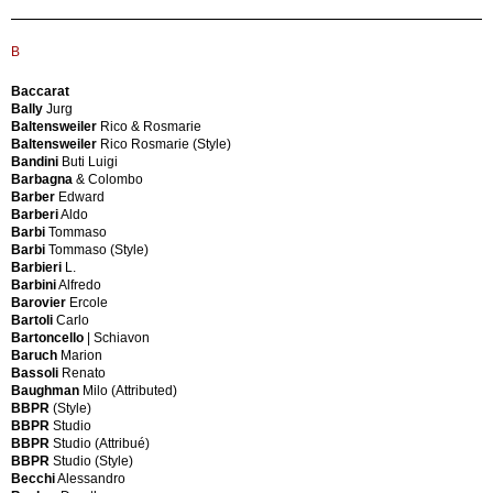
Andloviz
André-
Guido
Louis
Angelo
Freimond
B
Brotto
Andreas
(Attribué)
Tuck
Baccarat
Anonima
Angelo
Bally
Jurg
Design
Bragalini
Baltensweiler
Rico & Rosmarie
Anselmi
Angelo
Baltensweiler
Rico Rosmarie (Style)
Arad
De
Bandini
Buti Luigi
Ron
Baggis
Barbagna
& Colombo
Arioli
Angelo
Barber
Edward
Roberto
De
Barberi
Aldo
Arnal
Beggis
Barbi
Tommaso
Francois
Angolometalarte
Barbi
Tommaso (Style)
Arne
Anonima
Barbieri
L.
Hovmand
Castelli
Barbini
Alfredo
Olsen
Antonangeli
Barovier
Ercole
Asnago
Antoniazzi
Bartoli
Carlo
&
Antonio
Bartoncello
| Schiavon
Vender
Gorgone
Baruch
Marion
Asti
AP
Bassoli
Renato
Sergio
Stolen
Baughman
Milo (Attributed)
Asti
Arabia
BBPR
(Style)
Sergio
of
BBPR
Studio
(Attributed)
Finland
BBPR
Studio (Attribué)
Atelier
Arflex
BBPR
Studio (Style)
A
Arform
Becchi
Alessandro
Paris
Argon