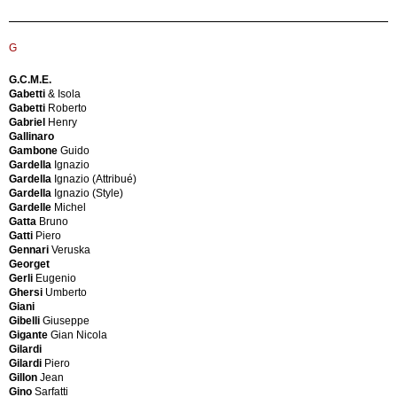
Dassi
De
Dassi
Carli
Mobili
Carminati
G
Moderni
Lio
Dazor
Carradi
De
Dell'Acqua
G.C.M.E.
Poli
Corrado
Gabetti
& Isola
De
Carruthers
Gabetti
Roberto
Poli
Richard
Gabriel
Henry
(Style)
Caruso
Gallinaro
De
Nino
Gambone
Guido
Sede
Carwardine
Gardella
Ignazio
De
George
Gardella
Ignazio (Attribué)
Sede
(Style)
Gardella
Ignazio (Style)
(attributed)
Casagrande
Gardelle
Michel
De
Casanova
Gatta
Bruno
Sede
&
Gatti
Piero
(Style)
Gasperini
Gennari
Veruska
Demosmobilia
Cassi
Georget
Denmark
&
Gerli
Eugenio
Design
Ramelli
Ghersi
Umberto
M
Castelli
Giani
(Ingo
Anna
Gibelli
Giuseppe
Maurer)
Castiglioni
Gigante
Gian Nicola
Desso
Achielle
Gilardi
Dietiker
&
Gilardi
Piero
Dimensione
Piergiacomo
Gillon
Jean
Fuoco
Castiglioni
Gino
Sarfatti