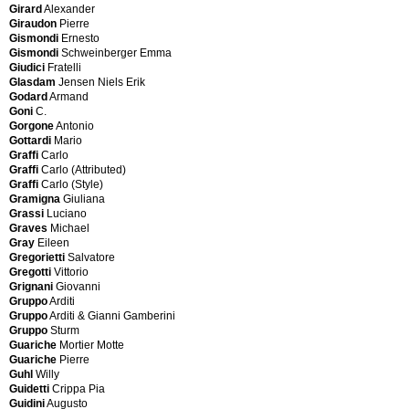
Diner
Achille
Girard
Alexander
Dino
Castiglioni
Giraudon
Pierre
Dei
Achille
Gismondi
Ernesto
Milano
&
Gismondi
Schweinberger Emma
Dino
Piergiacomo
Giudici
Fratelli
Gavina
Castiglioni
Glasdam
Jensen Niels Erik
Doria
Piergiacomo
Godard
Armand
Leuchten
Cattaneo
Goni
C.
Doubinsky
Gino
Gorgone
Antonio
Freres
Cattelan
Gottardi
Mario
Driade
Giorgio
Graffi
Carlo
Dunbar
Cavalli
Graffi
Carlo (Attributed)
Durup
Dino
Graffi
Carlo (Style)
Dyrlund
Cavatorta
Gramigna
Giuliana
Silvio
Grassi
Luciano
CD
Graves
Michael
Cecchelin
Gray
Eileen
E
Bruno
Gregorietti
Salvatore
Celada
Gregotti
Vittorio
Ecart
Gianni
Grignani
Giovanni
International
Celli
Gruppo
Arditi
Edition
Rui
Gruppo
Arditi & Gianni Gamberini
Efling
R.
Gruppo
Sturm
Edition
Ceretti
Guariche
Mortier Motte
H.
Giorgio
Guariche
Pierre
Coray
Cerrato
Guhl
Willy
Edition
Victor
Guidetti
Crippa Pia
Meubles
Cerri
Guidini
Augusto