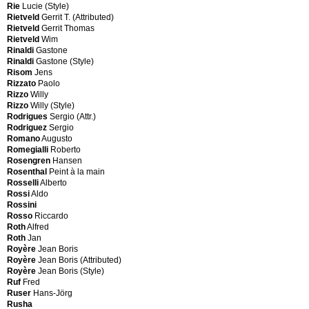
Graffi
Rie
Lucie (Style)
Originals
Carlo
Rietveld
Gerrit T. (Attributed)
Lawo
(Attributed)
Rietveld
Gerrit Thomas
Ommen
Graffi
Rietveld
Wim
LEA
Carlo
Rinaldi
Gastone
Design
(Style)
Rinaldi
Gastone (Style)
Lea
Gramigna
Risom
Jens
Forniture
Giuliana
Rizzato
Paolo
Lenzi
Grassi
Rizzo
Willy
Leonia
Luciano
Rizzo
Willy (Style)
Les
Graves
Rodrigues
Sergio (Attr.)
ateliers
Michael
Rodriguez
Sergio
Jean
Gray
Romano
Augusto
Prouvé
Eileen
Romegialli
Roberto
Leucos
Gregorietti
Rosengren
Hansen
Licensed
Salvatore
Rosenthal
Peint à la main
from
Gregotti
Rosselli
Alberto
Herman
Vittorio
Rossi
Aldo
Miller
Grignani
Rossini
Ligne
Giovanni
Rosso
Riccardo
Roset
Gruppo
Roth
Alfred
Ligne
Arditi
Roth
Jan
Roset
Gruppo
Royère
Jean Boris
(Style)
Arditi
Royère
Jean Boris (Attributed)
Lips
&
Royère
Jean Boris (Style)
Vago
Gianni
Ruf
Fred
Lisbeth-
Gamberini
Ruser
Hans-Jörg
Munch
Gruppo
Rusha
Petersen