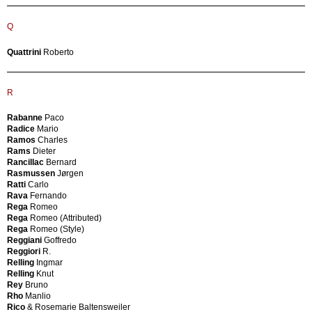
Jean
Gino
L
Sarfatti
Q
Girard
L.
Alexander
Quattrini
Roberto
Barbieri
Giraudon
L.A.M.A.
Pierre
La
Gismondi
Permanente
Ernesto
R
Cantù
Gismondi
La
Schweinberger
Rabanne
Paco
Rinascente
Emma
Radice
Mario
Laboratorio
Giudici
Ramos
Charles
Pesaro
Fratelli
Rams
Dieter
Lamperti
Glasdam
Rancillac
Bernard
Lamperti
Jensen
Rasmussen
Jørgen
(Attributed)
Niels
Ratti
Carlo
Lamter
Erik
Rava
Fernando
Langenthal
Godard
Rega
Romeo
Larson
Armand
Rega
Romeo (Attributed)
Enterprise
Goni
Rega
Romeo (Style)
Laukaan
C.
Reggiani
Goffredo
Puu
Gorgone
Reggiori
R.
Laurana
Antonio
Relling
Ingmar
Laurids
Gottardi
Relling
Knut
Lønborg
Mario
Rey
Bruno
Lavenia
Graffi
Rho
Manlio
Laveno
Carlo
Rico
& Rosemarie Baltensweiler
Laverne