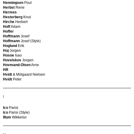
Ercol
Henningsen
Poul
Nicola
Ercole
Herbst
Rene
Cini
Barovier
Hermes
Boeri
Eredi
Hesterberg
Knut
Città
Marelli
Hirche
Herbert
Nuova
Cantù
Hoff
Adam
Gr.
Erlau
Hoffer
Arch.
Ernestine
Hoffmann
Josef
Urb.
Erton
Hoffmann
Josef (Style)
Ciullini
Esperia
Hoglund
Erik
Otello
Esperia
Hoj
Jorgen
Clarens
(Attributed)
Hosoe
Isao
Colani
Esperia
Hovelskov
Jorgen
Luigi
(Style)
Hovmand-Olsen
Arne
Colli
Etablissements
HR
Pier
Perzel
Hvidt
& Mölgaard Nielsen
Luigi
ETB
Hvidt
Peter
Colliva
Eternit
Gastone
AG
Colombini
Ettore
Gino
I
Canali
Colombo
Eugene
Carlo
Klementieff
Ico
Parisi
Colombo
Ico
Parisi (Style)
Joe
Illum
Wikkelso
Colombo
Umberto
F
Comolli
Marco