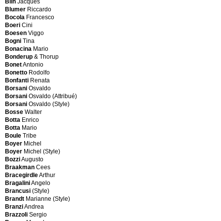
Blin
Jacques
Baltensweiler
Atelier
Blumer
Riccardo
Rico
A
Bocola
Francesco
&
Paris
Boeri
Cini
Rosmarie
Atelier
Boesen
Viggo
Baltensweiler
Borsani
Bogni
Tina
Rico
Atelier
Bonacina
Mario
Rosmarie
Borsani
Bonderup
& Thorup
(Style)
(Attributed)
Bonet
Antonio
Bandini
Atelier
Bonetto
Rodolfo
Buti
Borsani
Bonfanti
Renata
Luigi
Varedo
Borsani
Osvaldo
Barbagna
Atelier
Borsani
Osvaldo (Attribué)
&
de
Borsani
Osvaldo (Style)
Colombo
l'Enfer
Bosse
Walter
Barber
Atelier
Botta
Enrico
Edward
Freymond
Botta
Mario
Barberi
Atelier
Boule
Tribe
Aldo
Mategot
Boyer
Michel
Barbi
Atelier
Boyer
Michel (Style)
Tommaso
Vallauris
Bozzi
Augusto
Barbi
Ateljé
Braakman
Cees
Tommaso
lyktan
Bracegirdle
Arthur
(Style)
Aubusson
Bragalini
Angelo
Barbieri
Auping
Brancusi
(Style)
L.
Austrian
Brandt
Marianne (Style)
Barbini
Production
Branzi
Andrea
Alfredo
Aweso
Brazzoli
Sergio
Barovier
-