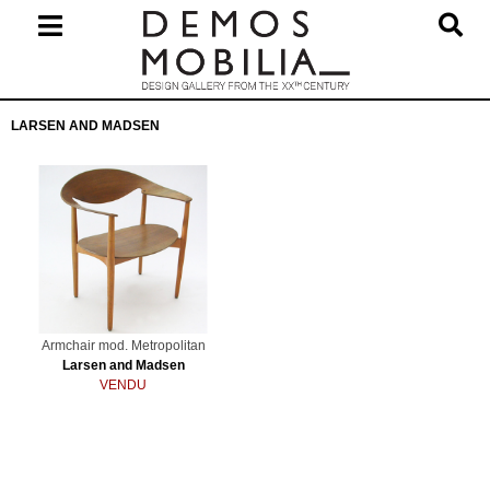
Skip
to
content
Primary
LARSEN AND MADSEN
Navigation
Menu
Armchair mod. Metropolitan
Larsen and Madsen
VENDU