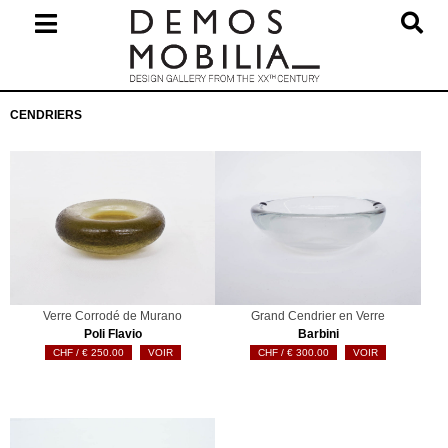
Skip
to
content
Primary
CENDRIERS
Navigation
Menu
Verre Corrodé de Murano
Grand Cendrier en Verre
Poli Flavio
Barbini
€
250.00
VOIR
€
300.00
VOIR