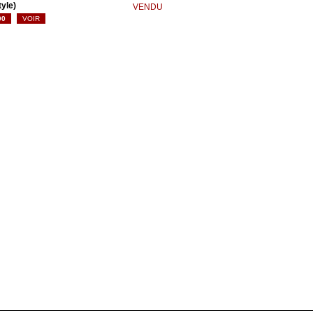
yle)
VENDU
Le
00
VOIR
prix
actuel
est :
€ 800.00.