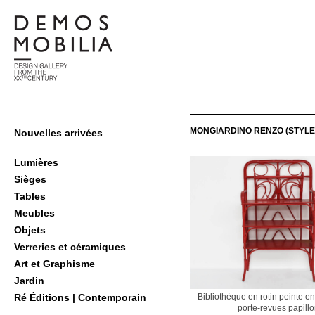
Skip
to
content
Demosmobilia
Primary
MONGIARDINO RENZO (STYLE
Nouvelles arrivées
Navigation
Menu
Lumières
Sièges
Tables
Meubles
Objets
Verreries et céramiques
Art et Graphisme
Jardin
Bibliothèque en rotin peinte e
Ré Éditions | Contemporain
porte-revues papill