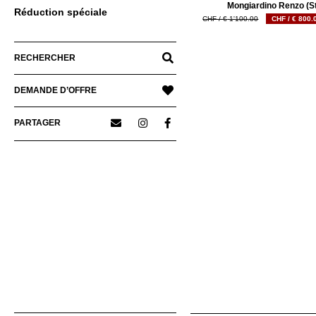
Mongiardino Renzo (St
Réduction spéciale
Le
€
1'100.00
€
800.
prix
initial
était :
RECHERCHER
€ 1'100.00.
DEMANDE D’OFFRE
PARTAGER