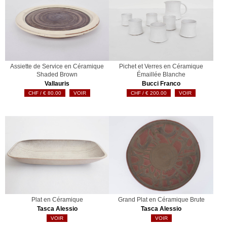
Assiette de Service en Céramique
Pichet et Verres en Céramique
Shaded Brown
Émaillée Blanche
Vallauris
Bucci Franco
€
80.00
VOIR
€
200.00
VOIR
Plat en Céramique
Grand Plat en Céramique Brute
Tasca Alessio
Tasca Alessio
VOIR
VOIR