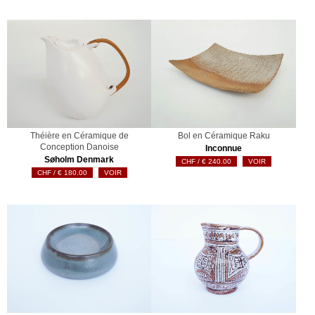
Théière en Céramique de
Bol en Céramique Raku
Conception Danoise
Inconnue
Søholm Denmark
€
240.00
VOIR
€
180.00
VOIR