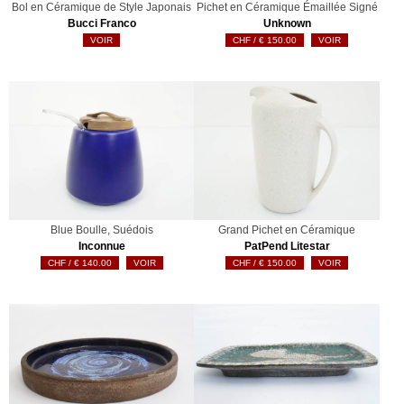
Bol en Céramique de Style Japonais
Pichet en Céramique Émaillée Signé
Bucci Franco
Unknown
VOIR
€
150.00
VOIR
Blue Boulle, Suédois
Grand Pichet en Céramique
Inconnue
PatPend Litestar
€
140.00
VOIR
€
150.00
VOIR