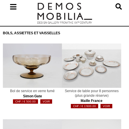
Skip
to
content
Primary
BOLS, ASSIETTES ET VAISSELLES
Navigation
Menu
Bol de service en verre fumé
Service de table pour 8 personnes
(plus grande réserve)
Simon Gate
Maille France
€
500.00
VOIR
€
1'600.00
VOIR