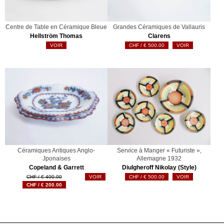
Centre de Table en Céramique Bleue
Grandes Céramiques de Vallauris
Hellström Thomas
Clarens
VOIR
€
500.00
VOIR
Céramiques Antiques Anglo-
Service à Manger « Futuriste »,
Jponaises
Allemagne 1932
Copeland & Garrett
Diulgheroff Nikolay (Style)
Le
€
400.00
VOIR
€
500.00
VOIR
prix
Le
€
200.00
initial
prix
était :
actuel
€ 400.00.
est :
€ 200.00.