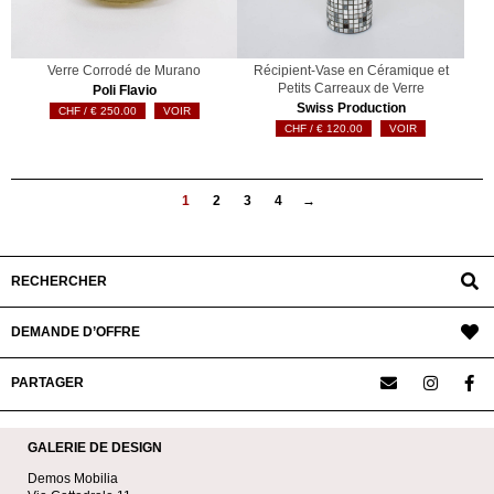
Verre Corrodé de Murano
Récipient-Vase en Céramique et
Petits Carreaux de Verre
Poli Flavio
Swiss Production
€
250.00
VOIR
€
120.00
VOIR
1
2
3
4
→
RECHERCHER
DEMANDE D’OFFRE
PARTAGER
GALERIE DE DESIGN
Demos Mobilia