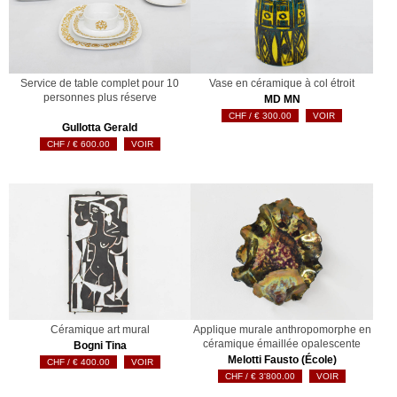
Service de table complet pour 10
Vase en céramique à col étroit
personnes plus réserve
MD MN
€
300.00
VOIR
Gullotta Gerald
€
600.00
VOIR
Céramique art mural
Applique murale anthropomorphe en
céramique émaillée opalescente
Bogni Tina
Melotti Fausto (École)
€
400.00
VOIR
€
3'800.00
VOIR