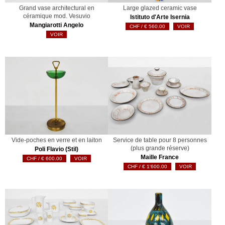
Grand vase architectural en
Large glazed ceramic vase
céramique mod. Vesuvio
Istituto d'Arte Isernia
Mangiarotti Angelo
€
560.00
VOIR
VOIR
Vide-poches en verre et en laiton
Service de table pour 8 personnes
(plus grande réserve)
Poli Flavio (Stil)
Maille France
€
600.00
VOIR
€
1'600.00
VOIR