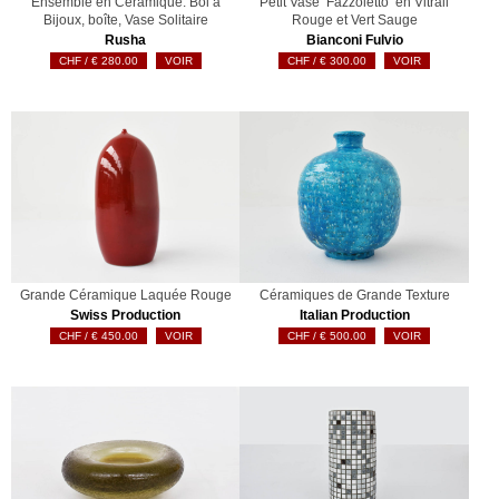
Ensemble en Céramique: Bol à
Petit Vase ‘Fazzoletto’ en Vitrail
Bijoux, boîte, Vase Solitaire
Rouge et Vert Sauge
Rusha
Bianconi Fulvio
€
280.00
VOIR
€
300.00
VOIR
Grande Céramique Laquée Rouge
Céramiques de Grande Texture
Swiss Production
Italian Production
€
450.00
VOIR
€
500.00
VOIR