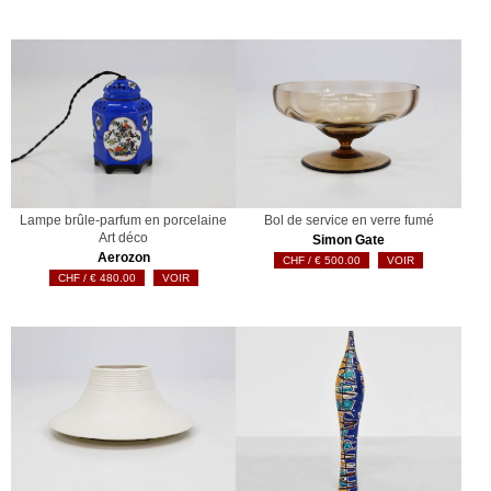
Lampe brûle-parfum en porcelaine
Bol de service en verre fumé
Art déco
Simon Gate
Aerozon
€
500.00
VOIR
€
480.00
VOIR