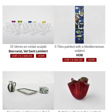
25 Verres en cristal sculpté
5 Tiles painted with a Mediterranean
subject
Baccarat, Val Sant Lambert
HOB
€
1'400.00
VOIR
€
500.00
VOIR