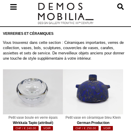
Skip
to
content
Primary
VERRERIES ET CÉRAMIQUES
Navigation
Menu
Vous trouverez dans cette section : Céramiques importantes, verres de
collection, vases, bols, sculptures, couvercles de vases, carafes,
assiettes et sets de service. De merveilleux objets anciens pour donner
une touche de style supplémentaire à votre intérieur.
Petit vase boule en verre épais
Petit vase en céramique bleu Klein
Wirkkala Tapio (attribué)
German Production
€
240.00
VOIR
€
250.00
VOIR