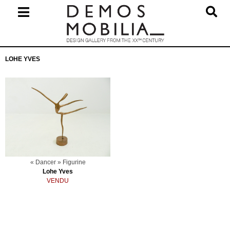
Skip
to
content
Primary
LOHE YVES
Navigation
Menu
« Dancer » Figurine
Lohe Yves
VENDU