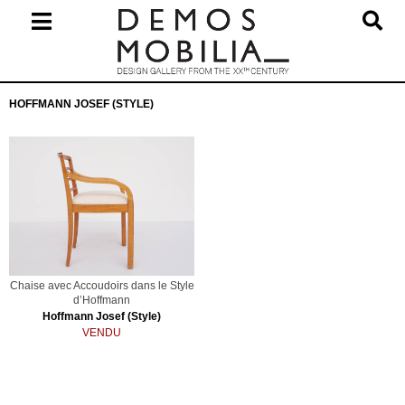
Skip
to
content
Primary
HOFFMANN JOSEF (STYLE)
Navigation
Menu
Chaise avec Accoudoirs dans le Style
d’Hoffmann
Hoffmann Josef (Style)
VENDU