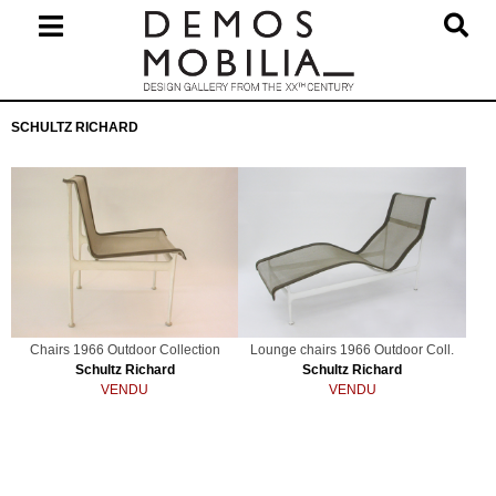
Skip
to
content
Primary
SCHULTZ RICHARD
Navigation
Menu
Chairs 1966 Outdoor Collection
Lounge chairs 1966 Outdoor Coll.
Schultz Richard
Schultz Richard
VENDU
VENDU