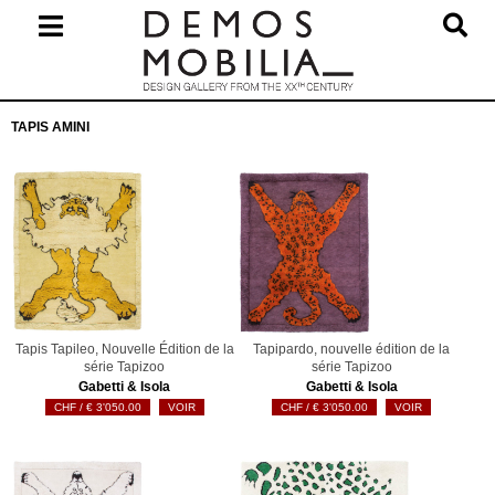
Skip
to
content
Primary
TAPIS AMINI
Navigation
Menu
Tapis Tapileo, Nouvelle Édition de la
Tapipardo, nouvelle édition de la
série Tapizoo
série Tapizoo
Gabetti & Isola
Gabetti & Isola
€
3'050.00
VOIR
€
3'050.00
VOIR