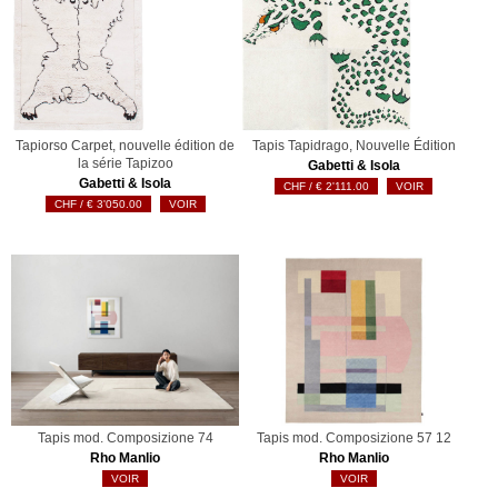
Tapiorso Carpet, nouvelle édition de
Tapis Tapidrago, Nouvelle Édition
la série Tapizoo
Gabetti & Isola
Gabetti & Isola
€
2'111.00
VOIR
€
3'050.00
VOIR
Tapis mod. Composizione 74
Tapis mod. Composizione 57 12
Rho Manlio
Rho Manlio
VOIR
VOIR