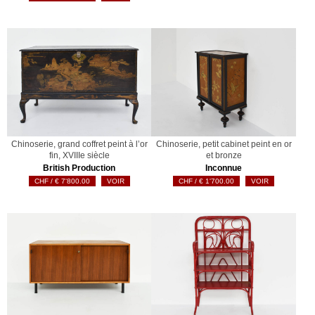
Chinoserie, grand coffret peint à l’or
Chinoserie, petit cabinet peint en or
fin, XVIIIe siècle
et bronze
British Production
Inconnue
€
7'800.00
VOIR
€
1'700.00
VOIR