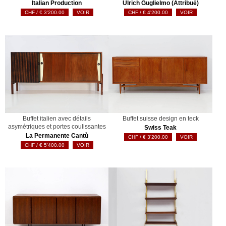
Italian Production
Ulrich Guglielmo (Attribué)
€
3'200.00
VOIR
€
4'200.00
VOIR
Buffet italien avec détails
Buffet suisse design en teck
asymétriques et portes coulissantes
Swiss Teak
La Permanente Cantù
€
3'200.00
VOIR
€
5'400.00
VOIR