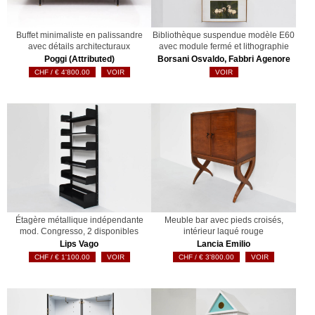
Buffet minimaliste en palissandre
Bibliothèque suspendue modèle E60
avec détails architecturaux
avec module fermé et lithographie
Poggi (Attributed)
Borsani Osvaldo, Fabbri Agenore
€
4'800.00
VOIR
VOIR
Étagère métallique indépendante
Meuble bar avec pieds croisés,
mod. Congresso, 2 disponibles
intérieur laqué rouge
Lips Vago
Lancia Emilio
€
1'100.00
VOIR
€
3'800.00
VOIR