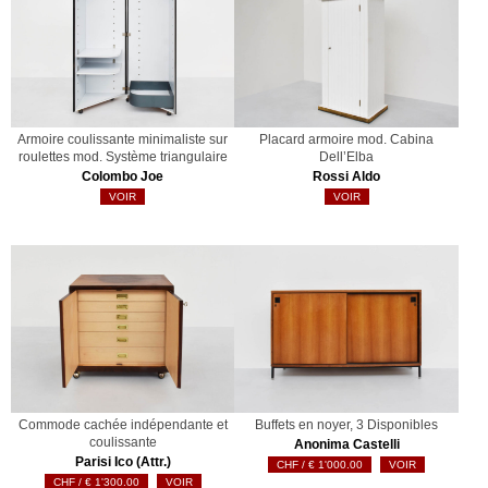
Armoire coulissante minimaliste sur
Placard armoire mod. Cabina
roulettes mod. Système triangulaire
Dell’Elba
Colombo Joe
Rossi Aldo
VOIR
VOIR
Commode cachée indépendante et
Buffets en noyer, 3 Disponibles
coulissante
Anonima Castelli
Parisi Ico (Attr.)
€
1'000.00
VOIR
€
1'300.00
VOIR