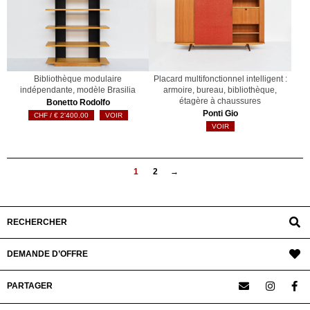
Bibliothèque modulaire
Placard multifonctionnel intelligent :
indépendante, modèle Brasilia
armoire, bureau, bibliothèque,
étagère à chaussures
Bonetto Rodolfo
Ponti Gio
€
2'400.00
VOIR
VOIR
1
2
→
RECHERCHER
DEMANDE D’OFFRE
PARTAGER