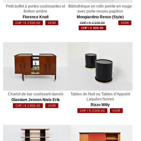
Petit buffet à portes coulissantes et
Bibliothèque en rotin peinte en rouge
finition arrière
avec porte-revues papillon
Florence Knoll
Mongiardino Renzo (Style)
Le
€
2'200.00
VOIR
€
1'100.00
VOIR
Le
prix
€
800.00
prix
initial
actuel
était :
est :
€ 1'100.00.
€ 800.00.
Chariot de bar coulissant danois
Tables de Nuit ou Tables d’Appoint
Laquées Noires
Glasdam Jensen Niels Erik
Rizzo Willy
€
1'600.00
VOIR
€
3'200.00
VOIR