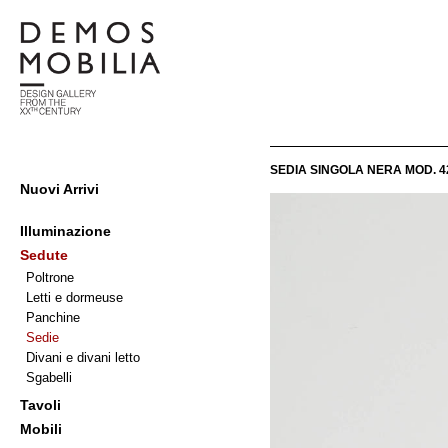
Salta
al
contenuto
Demosmobilia
SEDIA SINGOLA NERA MOD. 4
Menu
Nuovi Arrivi
primario
di
Illuminazione
navigzione
Sedute
Poltrone
Letti e dormeuse
Panchine
Sedie
Divani e divani letto
Sgabelli
Tavoli
Mobili