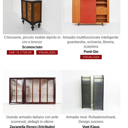
Chinoserie, piccolo mobile dipinto in
Armadio multifunzionale intelligente:
oro e bronzo
guardaroba, scrivania, libreria,
scarpiera
Sconosciuto
Ponti Gio
€
1'700.00
VISUALIZZA
VISUALIZZA
Grande armadio italiano con ante
Armadio mod. Rolladenschrank,
scorrevoli, dettagli in ottone
Design svizzero
Zavanella Renzo (Attribuito)
Vogt Klaus