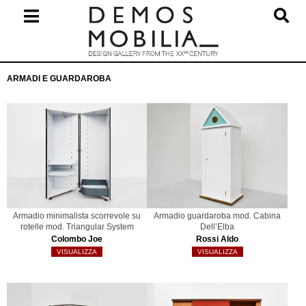
Salta
al
contenuto
Menu
ARMADI E GUARDAROBA
primario
di
navigzione
Armadio minimalista scorrevole su
Armadio guardaroba mod. Cabina
rotelle mod. Triangular System
Dell’Elba
Colombo Joe
Rossi Aldo
VISUALIZZA
VISUALIZZA