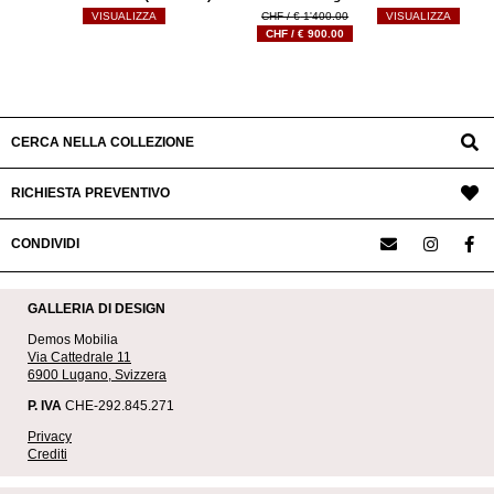
Il
VISUALIZZA
€
1'400.00
VISUALIZZA
Il
prezzo
€
900.00
prezzo
originale
attuale
era:
è:
€ 1'400.00.
€ 900.00.
CERCA NELLA COLLEZIONE
RICHIESTA PREVENTIVO
CONDIVIDI
GALLERIA DI DESIGN
Demos Mobilia
Via Cattedrale 11
6900 Lugano, Svizzera
P. IVA
CHE-292.845.271
Privacy
Crediti