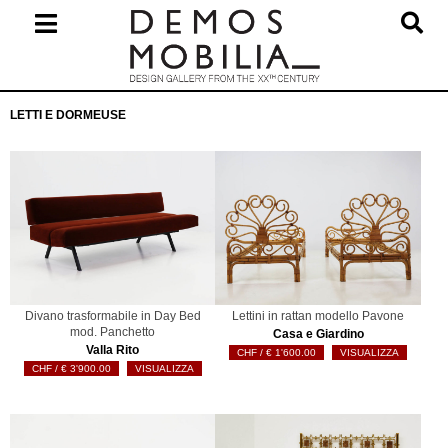
Salta
al
contenuto
Menu
LETTI E DORMEUSE
primario
di
navigzione
Divano trasformabile in Day Bed
Lettini in rattan modello Pavone
mod. Panchetto
Casa e Giardino
Valla Rito
€
1'600.00
VISUALIZZA
€
3'900.00
VISUALIZZA