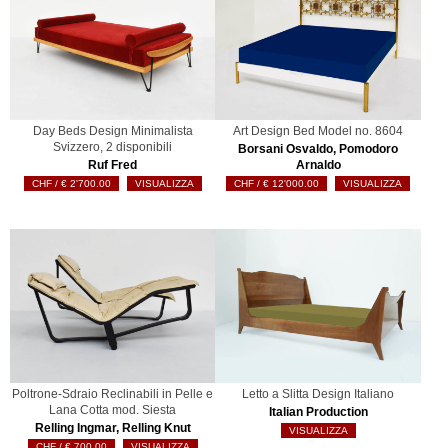
Day Beds Design Minimalista
Art Design Bed Model no. 8604
Svizzero, 2 disponibili
Borsani Osvaldo, Pomodoro
Ruf Fred
Arnaldo
€
2'700.00
VISUALIZZA
€
12'000.00
VISUALIZZA
Poltrone-Sdraio Reclinabili in Pelle e
Letto a Slitta Design Italiano
Lana Cotta mod. Siesta
Italian Production
Relling Ingmar, Relling Knut
VISUALIZZA
€
700.00
VISUALIZZA