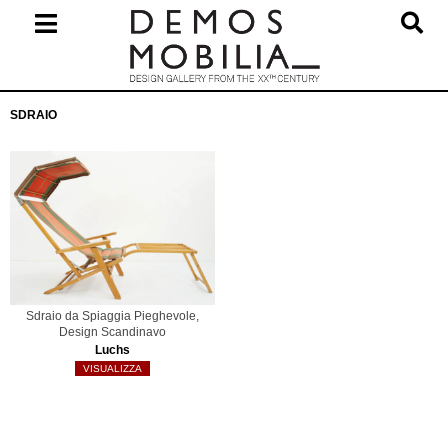
Salta
al
contenuto
Menu
SDRAIO
primario
di
navigzione
Sdraio da Spiaggia Pieghevole,
Design Scandinavo
Luchs
VISUALIZZA