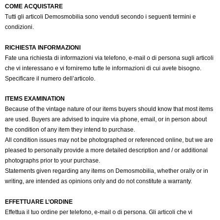
COME ACQUISTARE
Tutti gli articoli Demosmobilia sono venduti secondo i seguenti termini e
condizioni.
RICHIESTA INFORMAZIONI
Fate una richiesta di informazioni via telefono, e-mail o di persona sugli articoli
che vi interessano e vi forniremo tutte le informazioni di cui avete bisogno.
Specificare il numero dell’articolo.
ITEMS EXAMINATION
Because of the vintage nature of our items buyers should know that most items
are used. Buyers are advised to inquire via phone, email, or in person about
the condition of any item they intend to purchase.
All condition issues may not be photographed or referenced online, but we are
pleased to personally provide a more detailed description and / or additional
photographs prior to your purchase.
Statements given regarding any items on Demosmobilia, whether orally or in
writing, are intended as opinions only and do not constitute a warranty.
EFFETTUARE L’ORDINE
Effettua il tuo ordine per telefono, e-mail o di persona. Gli articoli che vi