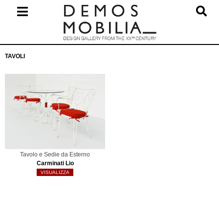
Salta
al
contenuto
Menu
TAVOLI
primario
di
navigzione
Tavolo e Sedie da Esterno
Carminati Lio
VISUALIZZA