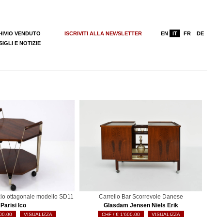
HIVIO VENDUTO
ISCRIVITI ALLA NEWSLETTER
EN
IT
FR
DE
IGLI E NOTIZIE
zio ottagonale modello SD11
Carrello Bar Scorrevole Danese
Parisi Ico
Glasdam Jensen Niels Erik
00.00
VISUALIZZA
€
1'600.00
VISUALIZZA