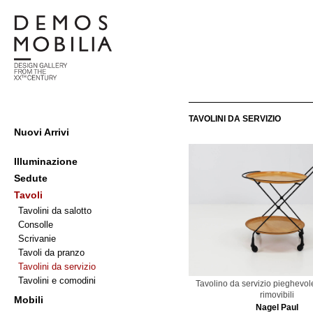
Salta
al
contenuto
Demosmobilia
TAVOLINI DA SERVIZIO
Menu
Nuovi Arrivi
primario
di
Illuminazione
navigzione
Sedute
Tavoli
Tavolini da salotto
Consolle
Scrivanie
Tavoli da pranzo
Tavolini da servizio
Tavolini e comodini
Tavolino da servizio pieghevol
rimovibili
Mobili
Nagel Paul