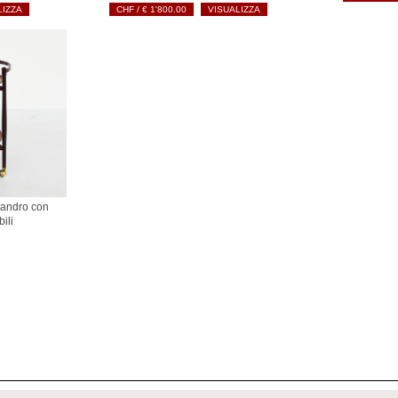
LIZZA
€
1'800.00
VISUALIZZA
ssandro con
ili