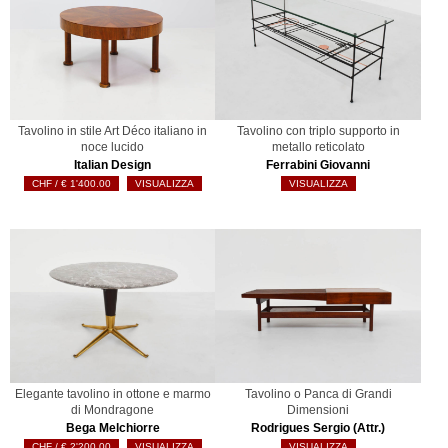
Tavolino in stile Art Déco italiano in
Tavolino con triplo supporto in
noce lucido
metallo reticolato
Italian Design
Ferrabini Giovanni
€
1'400.00
VISUALIZZA
VISUALIZZA
Elegante tavolino in ottone e marmo
Tavolino o Panca di Grandi
di Mondragone
Dimensioni
Bega Melchiorre
Rodrigues Sergio (Attr.)
€
2'200.00
VISUALIZZA
VISUALIZZA