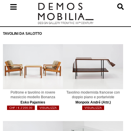
Salta
al
contenuto
Menu
TAVOLINI DA SALOTTO
primario
di
navigzione
Poltrone e tavolino in rovere
Tavolino modernista francese con
massiccio modello Bonanza
doppio piano e portariviste
Esko Pajamies
Monpoix André (Attr.)
€
2'200.00
VISUALIZZA
VISUALIZZA