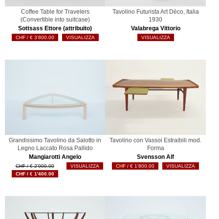
Coffee Table for Travelers
Tavolino Futurista Art Déco, Italia
(Convertible into suitcase)
1930
Sottsass Ettore (attribuito)
Valabrega Vittorio
€
3'800.00
VISUALIZZA
VISUALIZZA
Grandissimo Tavolino da Salotto in
Tavolino con Vassoi Estraibili mod.
Legno Laccato Rosa Pallido
Forma
Mangiarotti Angelo
Svensson Alf
Il
€
2'000.00
VISUALIZZA
€
1'800.00
VISUALIZZA
prezzo
Il
€
1'400.00
originale
prezzo
era:
attuale
€ 2'000.00.
è:
€ 1'400.00.