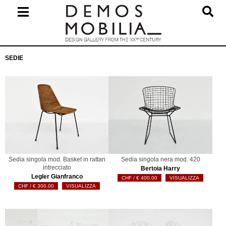
Salta
al
contenuto
Menu
SEDIE
primario
di
navigzione
Sedia singola mod. Basket in rattan
Sedia singola nera mod. 420
intrecciato
Bertoia Harry
Legler Gianfranco
€
400.00
VISUALIZZA
€
300.00
VISUALIZZA