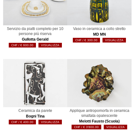
Servizio da piatti completo per 10
Vaso in ceramica a collo stretto
persone più riserva
MD MN
Gullotta Gerald
€
300.00
VISUALIZZA
€
600.00
VISUALIZZA
Ceramica da parete
Applique antropomorfa in ceramica
smaltata opalescente
Bogni Tina
Melotti Fausto (Scuola)
€
400.00
VISUALIZZA
€
3'800.00
VISUALIZZA