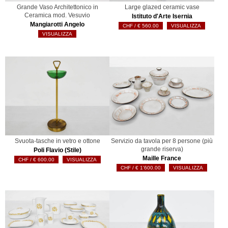
Grande Vaso Architettonico in
Large glazed ceramic vase
Ceramica mod. Vesuvio
Istituto d'Arte Isernia
Mangiarotti Angelo
€
560.00
VISUALIZZA
VISUALIZZA
Svuota-tasche in vetro e ottone
Servizio da tavola per 8 persone (più
grande riserva)
Poli Flavio (Stile)
Maille France
€
600.00
VISUALIZZA
€
1'600.00
VISUALIZZA