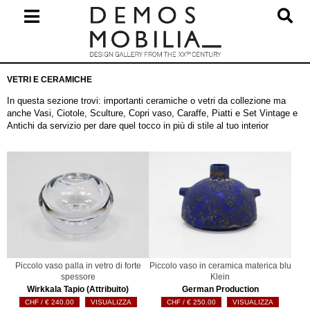
Salta
al
contenuto
Menu
VETRI E CERAMICHE
primario
di
In questa sezione trovi: importanti ceramiche o vetri da collezione ma
navigzione
anche Vasi, Ciotole, Sculture, Copri vaso, Caraffe, Piatti e Set Vintage e
Antichi da servizio per dare quel tocco in più di stile al tuo interior
Piccolo vaso palla in vetro di forte
Piccolo vaso in ceramica materica blu
spessore
Klein
Wirkkala Tapio (Attribuito)
German Production
€
240.00
VISUALIZZA
€
250.00
VISUALIZZA