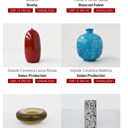
solitario
Rosso e Verde Salvia
Rusha
Bianconi Fulvio
€
280.00
VISUALIZZA
€
300.00
VISUALIZZA
Grande Ceramica Lacca Rossa
Grande Ceramica Materica
Swiss Production
Italian Production
€
450.00
VISUALIZZA
€
500.00
VISUALIZZA