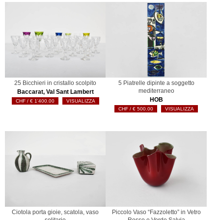
25 Bicchieri in cristallo scolpito
5 Piatrelle dipinte a soggetto
mediterraneo
Baccarat, Val Sant Lambert
HOB
€
1'400.00
VISUALIZZA
€
500.00
VISUALIZZA
Ciotola porta gioie, scatola, vaso
Piccolo Vaso “Fazzoletto” in Vetro