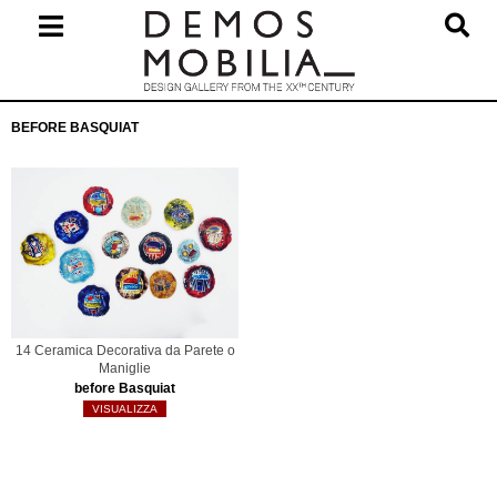
Salta
al
contenuto
Menu
BEFORE BASQUIAT
primario
di
navigzione
14 Ceramica Decorativa da Parete o
Maniglie
before Basquiat
VISUALIZZA