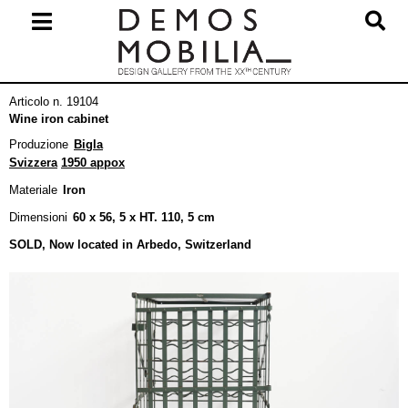
Salta
al
contenuto
Menu
Articolo n. 19104
primario
Wine iron cabinet
di
Produzione
Bigla
navigzione
Svizzera
1950 appox
Materiale
Iron
Dimensioni
60 x 56, 5 x HT. 110, 5 cm
SOLD, Now located in Arbedo, Switzerland