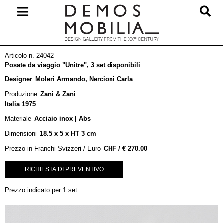
Salta
al
contenuto
Menu
Articolo n. 24042
primario
Posate da viaggio "Unitre", 3 set disponibili
di
Designer
Moleri Armando
,
Nercioni Carla
navigzione
Produzione
Zani & Zani
Italia
1975
Materiale
Acciaio inox | Abs
Dimensioni
18.5 x 5 x HT 3 cm
Prezzo in Franchi Svizzeri / Euro
€
270.00
RICHIESTA DI PREVENTIVO
Prezzo indicato per 1 set