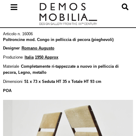
Salta
al
contenuto
Menu
Articolo n. 16006
primario
Poltroncine mod. Congo in pelliccia di pecora (pieghevoli)
di
Designer
Romano Augusto
navigzione
Produzione
Italia
1950 Approx
Materiale
Completamente ri-tappezzate a nuovo in pelliccia di
pecora, Legno, metallo
Dimensioni
51 x 73 x Seduta HT 35 x Totale HT 93 cm
POA