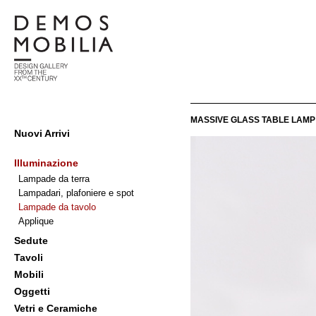
Salta
al
contenuto
Demosmobilia
MASSIVE GLASS TABLE LAMP
Menu
Nuovi Arrivi
primario
di
Illuminazione
navigzione
Lampade da terra
Lampadari, plafoniere e spot
Lampade da tavolo
Applique
Sedute
Tavoli
Mobili
Oggetti
Vetri e Ceramiche