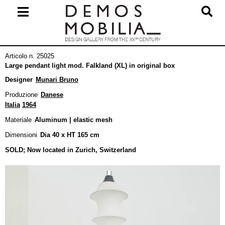
Salta
al
contenuto
Menu
Articolo n. 25025
primario
Large pendant light mod. Falkland (XL) in original box
di
Designer
Munari Bruno
navigzione
Produzione
Danese
Italia
1964
Materiale
Aluminum | elastic mesh
Dimensioni
Dia 40 x HT 165 cm
SOLD; Now located in Zurich, Switzerland