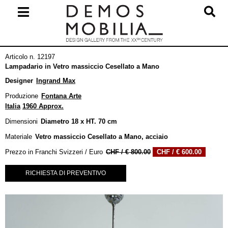
Salta
al
contenuto
Menu
Articolo n. 12197
primario
Lampadario in Vetro massiccio Cesellato a Mano
di
Designer
Ingrand Max
navigzione
Produzione
Fontana Arte
Italia
1960 Approx.
Dimensioni
Diametro 18 x HT. 70 cm
Materiale
Vetro massiccio Cesellato a Mano, acciaio
Il
Il
Prezzo in Franchi Svizzeri / Euro
€
800.00
€
600.00
prezzo
prezzo
originale
attuale
RICHIESTA DI PREVENTIVO
era:
è:
€ 800.00.
€ 600.0