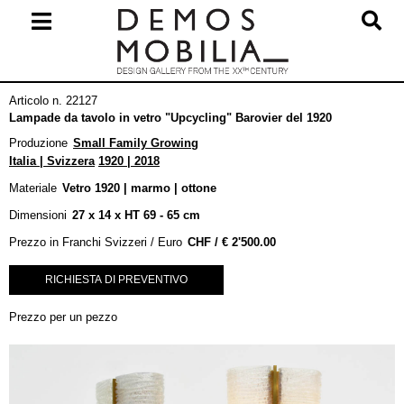
Salta
al
contenuto
Menu
Articolo n. 22127
primario
Lampade da tavolo in vetro "Upcycling" Barovier del 1920
di
Produzione
Small Family Growing
navigzione
Italia | Svizzera
1920 | 2018
Materiale
Vetro 1920 | marmo | ottone
Dimensioni
27 x 14 x HT 69 - 65 cm
Prezzo in Franchi Svizzeri / Euro
€
2'500.00
RICHIESTA DI PREVENTIVO
Prezzo per un pezzo