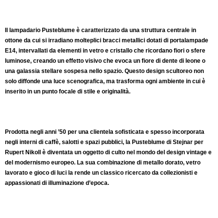
Il lampadario Pusteblume è caratterizzato da una struttura centrale in
ottone da cui si irradiano molteplici bracci metallici dotati di portalampade
E14, intervallati da elementi in vetro e cristallo che ricordano fiori o sfere
luminose, creando un effetto visivo che evoca un fiore di dente di leone o
una galassia stellare sospesa nello spazio. Questo design scultoreo non
solo diffonde una luce scenografica, ma trasforma ogni ambiente in cui è
inserito in un punto focale di stile e originalità.
Prodotta negli anni ’50 per una clientela sofisticata e spesso incorporata
negli interni di caffè, salotti e spazi pubblici, la Pusteblume di Stejnar per
Rupert Nikoll è diventata un oggetto di culto nel mondo del design vintage e
del modernismo europeo. La sua combinazione di metallo dorato, vetro
lavorato e gioco di luci la rende un classico ricercato da collezionisti e
appassionati di illuminazione d’epoca.