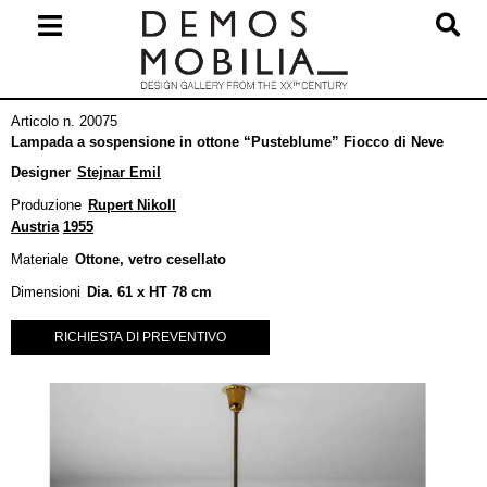
Salta
al
contenuto
Menu
Articolo n. 20075
primario
Lampada a sospensione in ottone “Pusteblume” Fiocco di Neve
di
Designer
Stejnar Emil
navigzione
Produzione
Rupert Nikoll
Austria
1955
Materiale
Ottone, vetro cesellato
Dimensioni
Dia. 61 x HT 78 cm
RICHIESTA DI PREVENTIVO