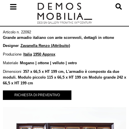
Salta
al
contenuto
Menu
Articolo n. 22092
primario
Grande armadio italiano con ante scorrevoli, dettagli in ottone
di
Designer
Zavanella Renzo (Attribuito)
navigzione
Produzione
Italia
1950 Approx
Materiale
Mogano | ottone | velluto | vetro
Dimensioni
357 x 66,5 x HT 199 cm, L'armadio è composto da due
moduli. Modulo piccolo 115 x 66,5 x HT 199 cm Modulo grande 242 x
66,5 x HT 199 cm
RICHIESTA DI PREVENTIVO