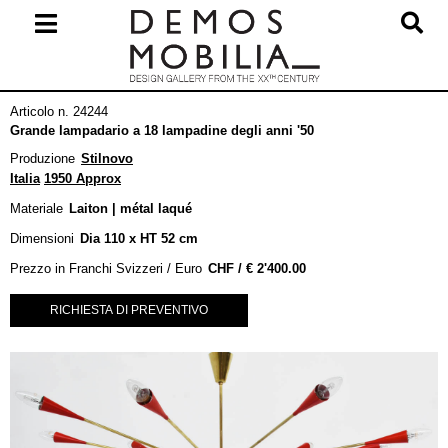
Salta
al
contenuto
Menu
Articolo n. 24244
primario
Grande lampadario a 18 lampadine degli anni '50
di
Produzione
Stilnovo
navigzione
Italia
1950 Approx
Materiale
Laiton | métal laqué
Dimensioni
Dia 110 x HT 52 cm
Prezzo in Franchi Svizzeri / Euro
€
2'400.00
RICHIESTA DI PREVENTIVO