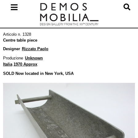
Salta
al
contenuto
Menu
Articolo n. 1328
primario
Centre table piece
di
Designer
Rizzato Paolo
navigzione
Produzione
Unknown
Italia
1970 Approx
SOLD Now located in New York, USA