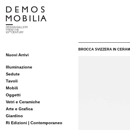
Salta
al
contenuto
Demosmobilia
BROCCA SVIZZERA IN CERAMI
Menu
Nuovi Arrivi
primario
di
Illuminazione
navigzione
Sedute
Tavoli
Mobili
Oggetti
Vetri e Ceramiche
Arte e Grafica
Giardino
Ri Edizioni | Contemporaneo