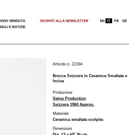
HIVIO VENDUTO
ISCRIVITI ALLA NEWSLETTER
EN
IT
FR
DE
IGLI E NOTIZIE
Articolo n. 22194
Brocca Svizzera in Ceramica Smaltata e
Incisa
Produzione
Swiss Production
Svizzera
1960 Approx.
Materiale
Ceramica smaltata scolpita
Dimensioni
Dia. 12 x HT 30 cm