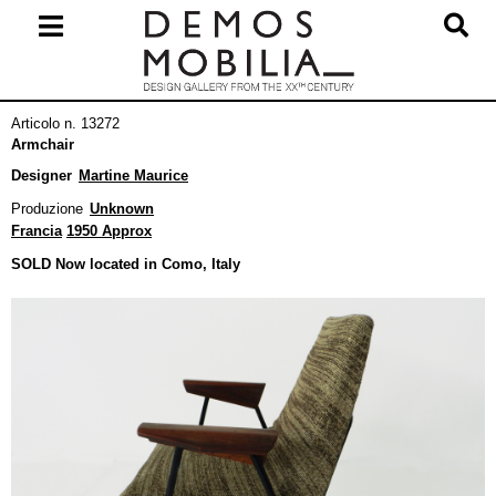
Salta
al
contenuto
Menu
Articolo n. 13272
primario
Armchair
di
Designer
Martine Maurice
navigzione
Produzione
Unknown
Francia
1950 Approx
SOLD Now located in Como, Italy