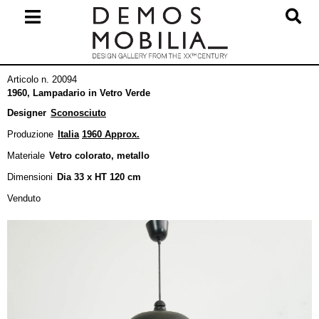
Salta
al
contenuto
Menu
Articolo n. 20094
primario
1960, Lampadario in Vetro Verde
di
Designer
Sconosciuto
navigzione
Produzione
Italia
1960 Approx.
Materiale
Vetro colorato, metallo
Dimensioni
Dia 33 x HT 120 cm
Venduto