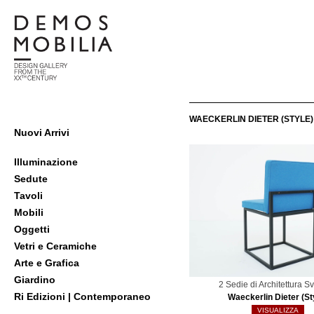
Salta
al
contenuto
Demosmobilia
WAECKERLIN DIETER (STYLE)
Menu
Nuovi Arrivi
primario
di
Illuminazione
navigzione
Sedute
Tavoli
Mobili
Oggetti
Vetri e Ceramiche
Arte e Grafica
Giardino
2 Sedie di Architettura S
Ri Edizioni | Contemporaneo
Waeckerlin Dieter (St
VISUALIZZA