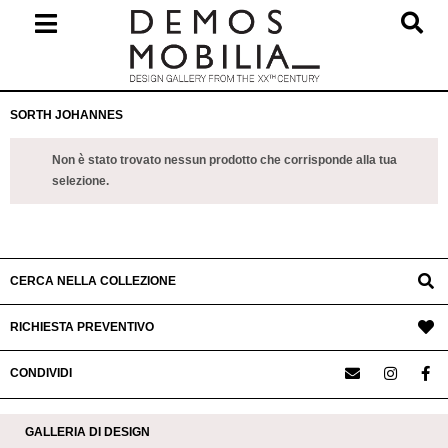
Salta
al
contenuto
Menu
SORTH JOHANNES
primario
di
Non è stato trovato nessun prodotto che corrisponde alla tua
navigzione
selezione.
CERCA NELLA COLLEZIONE
RICHIESTA PREVENTIVO
CONDIVIDI
GALLERIA DI DESIGN