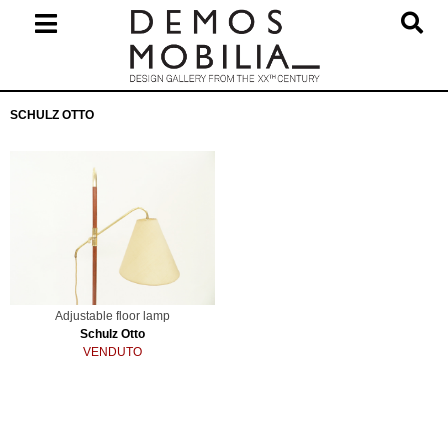
Salta
al
contenuto
Menu
SCHULZ OTTO
primario
di
navigzione
Adjustable floor lamp
Schulz Otto
VENDUTO