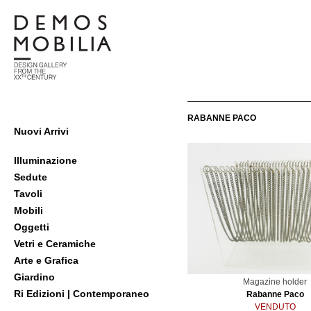
Salta
al
contenuto
Demosmobilia
RABANNE PACO
Menu
Nuovi Arrivi
primario
di
Illuminazione
navigzione
Sedute
Tavoli
Mobili
Oggetti
Vetri e Ceramiche
Arte e Grafica
Giardino
Magazine holder
Ri Edizioni | Contemporaneo
Rabanne Paco
VENDUTO