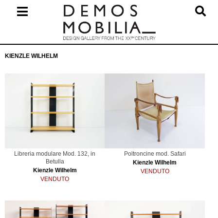
Salta
al
contenuto
Menu
KIENZLE WILHELM
primario
di
navigzione
Libreria modulare Mod. 132, in
Poltroncine mod. Safari
Betulla
Kienzle Wilhelm
Kienzle Wilhelm
VENDUTO
VENDUTO