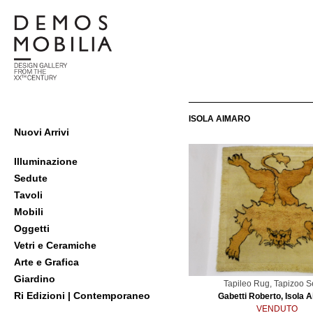
Salta
al
contenuto
Demosmobilia
ISOLA AIMARO
Menu
Nuovi Arrivi
primario
di
Illuminazione
navigzione
Sedute
Tavoli
Mobili
Oggetti
Vetri e Ceramiche
Arte e Grafica
Giardino
Tapileo Rug, Tapizoo S
Ri Edizioni | Contemporaneo
Gabetti Roberto, Isola 
VENDUTO