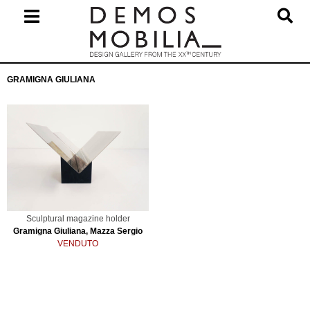
Salta
al
contenuto
Menu
GRAMIGNA GIULIANA
primario
di
navigzione
Sculptural magazine holder
Gramigna Giuliana, Mazza Sergio
VENDUTO