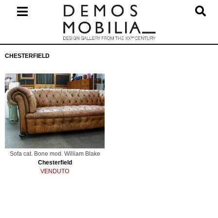
Salta
al
contenuto
Menu
CHESTERFIELD
primario
di
navigzione
Sofa cat. Bone mod. William Blake
Chesterfield
VENDUTO