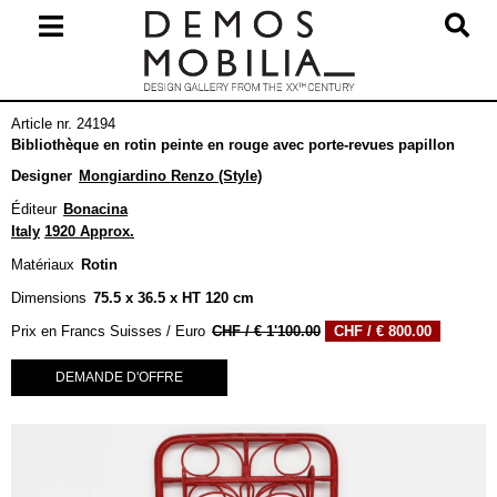
Skip
to
content
Primary
Article nr. 24194
Navigation
Bibliothèque en rotin peinte en rouge avec porte-revues papillon
Menu
Designer
Mongiardino Renzo (Style)
Éditeur
Bonacina
Italy
1920 Approx.
Matériaux
Rotin
Dimensions
75.5 x 36.5 x HT 120 cm
Le
Le
Prix en Francs Suisses / Euro
€
1'100.00
€
800.00
prix
prix
initial
actuel
DEMANDE D'OFFRE
était :
est :
€ 1'100.00.
€ 800.00