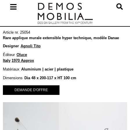
Skip
to
content
Primary
Article nr. 25054
Navigation
Rare applique murale extensible hyper technique, modèle Danae
Menu
Designer
Agnoli Tito
Éditeur
Oluce
Italy
1970 Approx
Matériaux
Aluminium | acier | plastique
Dimensions
Dia 48 x 200-117 x HT 100 cm
DEMANDE D'OFFRE