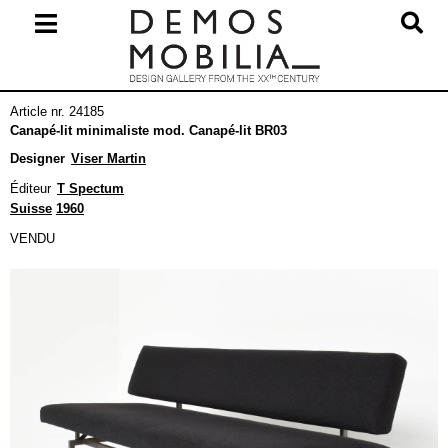
Skip
to
content
Primary
Article nr. 24185
Navigation
Canapé-lit minimaliste mod. Canapé-lit BR03
Menu
Designer
Viser Martin
Éditeur
T Spectum
Suisse
1960
VENDU