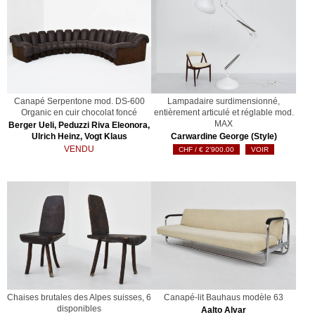
Canapé Serpentone mod. DS-600
Lampadaire surdimensionné,
Organic en cuir chocolat foncé
entièrement articulé et réglable mod.
MAX
Berger Ueli, Peduzzi Riva Eleonora,
Ulrich Heinz, Vogt Klaus
Carwardine George (Style)
VENDU
€
2'900.00
VOIR
Chaises brutales des Alpes suisses, 6
Canapé-lit Bauhaus modèle 63
disponibles
Aalto Alvar