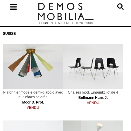
Skip
to
content
Primary
SUISSE
Navigation
Menu
Plafonnier modèle demi-diabolo avec
Chaises mod. Einpunkt, lot de 4
huit cônes colorés
Bellmann Hans J.
Moor D. Prof.
VENDU
VENDU