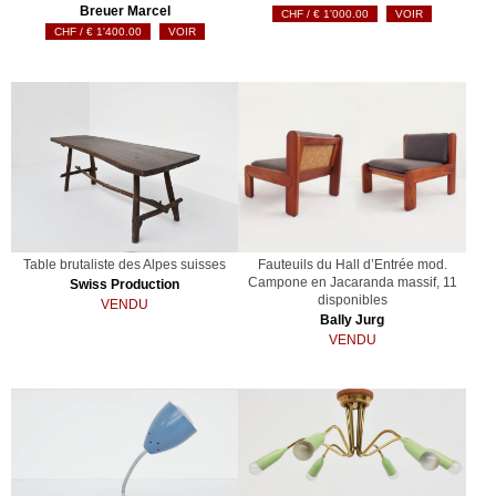
Breuer Marcel
€
1'000.00
VOIR
€
1'400.00
VOIR
Table brutaliste des Alpes suisses
Fauteuils du Hall d’Entrée mod.
Campone en Jacaranda massif, 11
Swiss Production
disponibles
VENDU
Bally Jurg
VENDU