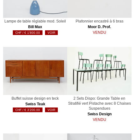
Lampe de table réglable mod. Soleil
Plafonnier encastré à 6 bras
Bill Max
Moor D. Prof.
VENDU
€
1'800.00
VOIR
Buffet suisse design en teck
2 Sets Dispo: Grande Table en
Stratifié vert Pistache avec 8 Chaises
Swiss Teak
Suspendues
€
3'200.00
VOIR
Swiss Design
VENDU