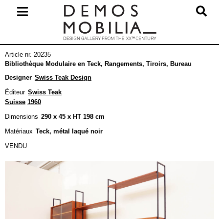
Skip
to
content
Primary
Article nr. 20235
Navigation
Bibliothèque Modulaire en Teck, Rangements, Tiroirs, Bureau
Menu
Designer
Swiss Teak Design
Éditeur
Swiss Teak
Suisse
1960
Dimensions
290 x 45 x HT 198 cm
Matériaux
Teck, métal laqué noir
VENDU