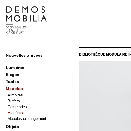
Skip
to
content
Demosmobilia
Primary
BIBLIOTHÈQUE MODULAIRE I
Nouvelles arrivées
Navigation
Menu
Lumières
Sièges
Tables
Meubles
Armoires
Buffets
Commodes
Étagères
Meubles de rangement
Objets